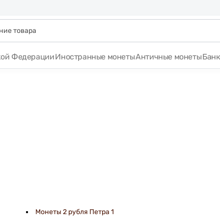
кой Федерации
Иностранные монеты
Античные монеты
Бан
Монеты 2 рубля Петра 1