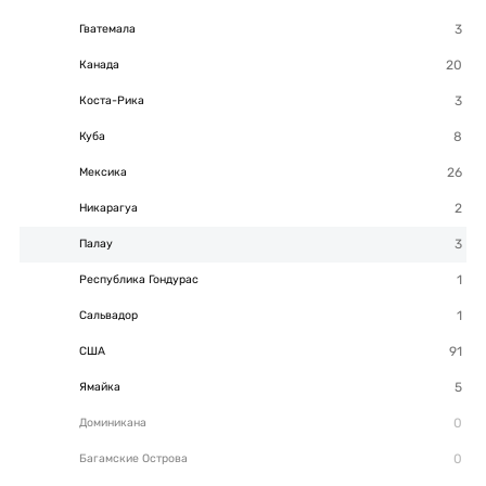
Гватемала
Канада
Коста-Рика
Куба
Мексика
Никарагуа
Палау
Республика Гондурас
Сальвадор
США
Ямайка
Доминикана
Багамские Острова