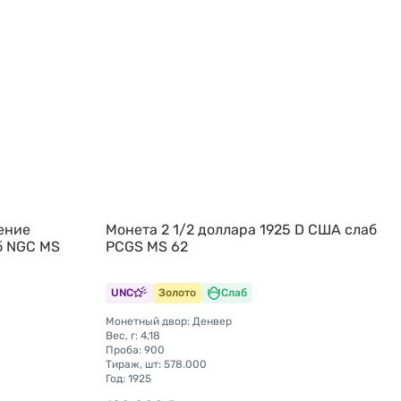
ение
Монета 2 1/2 доллара 1925 D США слаб
б NGC MS
PCGS MS 62
UNC
Золото
Слаб
Монетный двор: Денвер
Вес, г: 4,18
Проба: 900
Тираж, шт: 578.000
Год: 1925