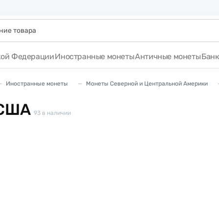
кой Федерации
Иностранные монеты
Античные монеты
Бан
Иностранные монеты
Монеты Северной и Центральной Америки
 США
93
в наличии