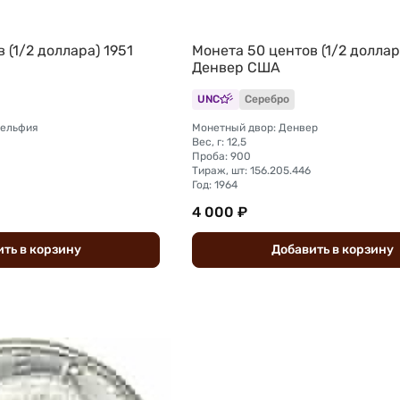
 (1/2 доллара) 1951
Монета 50 центов (1/2 доллар
Денвер США
UNC
Серебро
дельфия
Монетный двор: Денвер
Вес, г: 12,5
Проба: 900
Тираж, шт: 156.205.446
Год: 1964
4 000 ₽
ить
в
корзину
Добавить
в
корзину