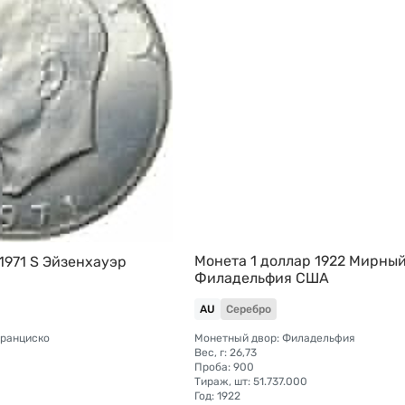
Монета 1 доллар 1922 Мирны
1971 S Эйзенхауэр
Филадельфия США
AU
Серебро
Франциско
Монетный двор: Филадельфия
Вес, г: 26,73
Проба: 900
Тираж, шт: 51.737.000
Год: 1922