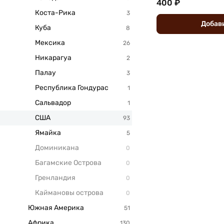
400 ₽
Коста-Рика
Добав
Куба
Мексика
Никарагуа
Палау
Республика Гондурас
Сальвадор
США
Ямайка
Доминикана
Багамские Острова
Гренландия
Каймановы острова
Южная Америка
Африка