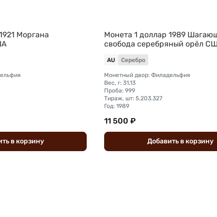
1921 Моргана
Монета 1 доллар 1989 Шагаю
ША
свобода серебряный орёл С
AU
Серебро
дельфия
Монетный двор: Филадельфия
Вес, г: 31,13
Проба: 999
Тираж, шт: 5.203.327
Год: 1989
11 500 ₽
ить
в
корзину
Добавить
в
корзину