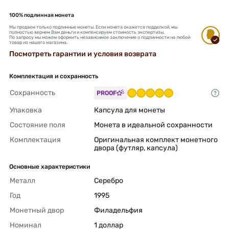
100% подлинная монета
Мы продаем только подлинные монеты. Если монета окажется подделкой, мы
полностью вернем Вам деньги и компенсируем стоимость экспертизы.
По запросу мы можем оформить независимое заключение о подлинности на любой
товар из нашего магазина.
Посмотреть гарантии и условия возврата
Комплектация и сохранность
Сохранность
PROOF
Упаковка
Капсула для монеты 
Состояние поля
Монета в идеальной сохранности 
Комплектация
Оригинальная комплект монетного 
двора (футляр, капсула) 
Основные характеристики
Металл
Серебро 
Год
1995 
Монетный двор
Филадельфия 
Номинал
1 доллар 