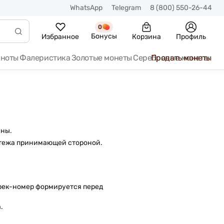
WhatsApp
Telegram
8 (800) 550-26-44
0
Бонусы
Избранное
Корзина
Профиль
кноты
Фалеристика
Золотые монеты
Серебряные монеты
Продать монеты
ины.
атежа принимающей стороной.
 Трек-номер формируется перед
.