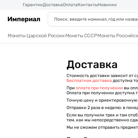
Россия
Гарантии
Доставка
Оплата
Контакты
Новинки
Империал
Монеты Царской России
Монеты СССР
Монеты Российс
Доставка
Стоимость доставки зависит от с
Бесплатная доставка
доступна то
При
оплате при получении
вы оп
Оплата при получении доступна т
Точную цену и ориентировочную 
Отправки 2 раза в неделю: в поне
Если вы получили трек и там ото
тем, как мы непосредственно сда
Мы не сможем отправить предметы