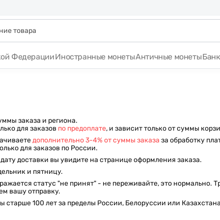
кой Федерации
Иностранные монеты
Античные монеты
Бан
уммы заказа и региона.
лько для заказов
по предоплате
, и зависит только от суммы корз
лачиваете
дополнительно 3-4% от суммы заказа
за обработку пл
олько для заказов по России.
дату доставки вы увидите на странице оформления заказа.
дельник и пятницу.
бражается статус "не принят" - не переживайте, это нормально.
ем вашу отправку.
 старше 100 лет за пределы России, Белоруссии или Казахстана