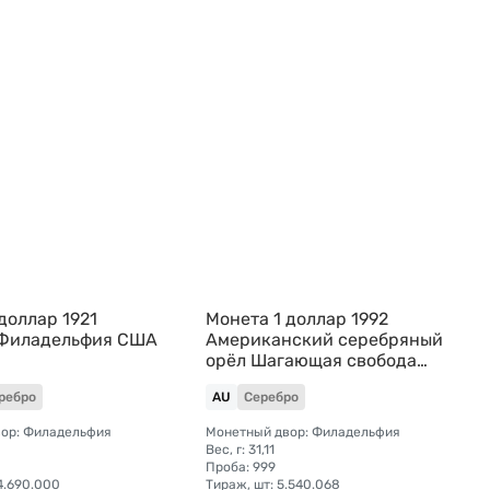
доллар 1921
Монета 1 доллар 1992
 Филадельфия США
Американский серебряный
орёл Шагающая свобода
США
ребро
AU
Серебро
ор: Филадельфия
Монетный двор: Филадельфия
Вес, г: 31,11
Проба: 999
4.690.000
Тираж, шт: 5.540.068