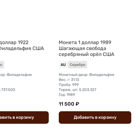
доллар 1922
Монета 1 доллар 1989
Филадельфия США
Шагающая свобода
серебряный орёл США
о
AU
Серебро
ор: Филадельфия
Монетный двор: Филадельфия
Вес, г: 31,13
Проба: 999
1.737.000
Тираж, шт: 5.203.327
Год: 1989
11 500 ₽
авить
в
корзину
Добавить
в
корзину