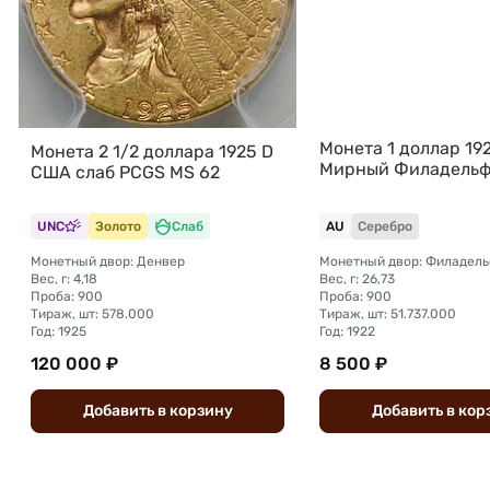
Монета 1 доллар 19
Монета 2 1/2 доллара 1925 D
Мирный Филадель
США слаб PCGS MS 62
UNC
Золото
Слаб
AU
Серебро
Монетный двор: Денвер
Монетный двор: Филадел
Вес, г: 4,18
Вес, г: 26,73
Проба: 900
Проба: 900
Тираж, шт: 578.000
Тираж, шт: 51.737.000
Год: 1925
Год: 1922
120 000 ₽
8 500 ₽
Добавить
в
корзину
Добавить
в
кор