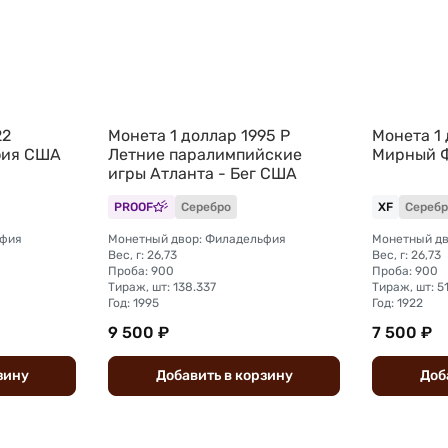
22
Монета 1 доллар 1995 P
Монета 1 
фия США
Летние паралимпийские
Мирный 
игры Атланта - Бег США
PROOF
Серебро
XF
Серебр
ьфия
Монетный двор: Филадельфия
Монетный дв
Вес, г: 26,73
Вес, г: 26,73
Проба: 900
Проба: 900
Тираж, шт: 138.337
Тираж, шт: 5
Год: 1995
Год: 1922
9 500 ₽
7 500 ₽
зину
Добавить
в
корзину
Доб