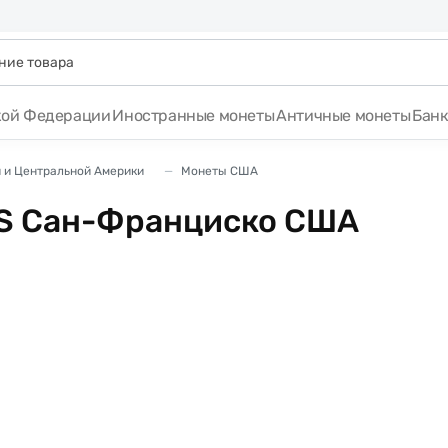
кой Федерации
Иностранные монеты
Античные монеты
Бан
 и Центральной Америки
Монеты США
 S Сан-Франциско США