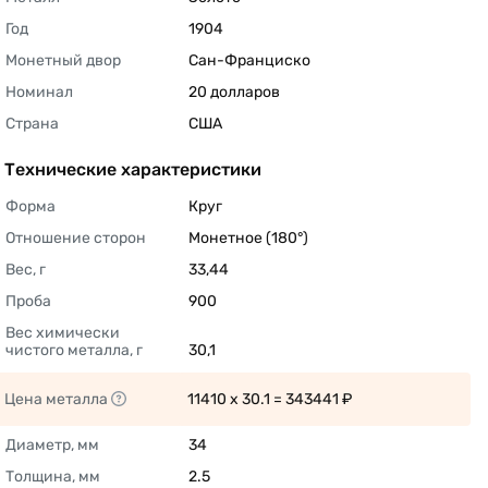
Год
1904 
Монетный двор
Сан-Франциско 
Номинал
20 долларов 
Страна
США 
Технические характеристики
Форма
Круг 
Отношение сторон
Монетное (180°) 
Вес, г
33,44 
Проба
900 
Вес химически 
чистого металла, г
30,1 
Цена металла
11410 x 30.1 = 343441 ₽ 
Диаметр, мм
34 
Толщина, мм
2.5 