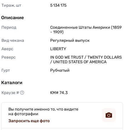
Тираж, шт
5 134 175 
Описание
Период
Соединенные Штаты Америки (1859 
- 1909) 
Вид чекана
Регулярный выпуск 
Аверс
LIBERTY 
Реверс
IN GOD WE TRUST / TWENTY DOLLARS 
/ UNITED STATES OF AMERICA 
Гурт
Рубчатый 
Каталоги
Краузе #
KM# 74.3 
Вы получите именно то, что видите
на фотографии
Запросить еще фото