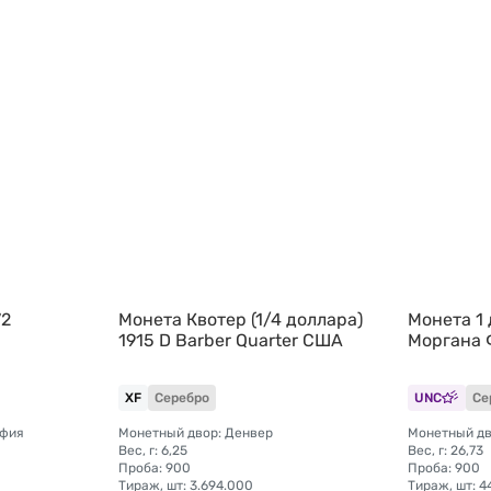
72
Монета Квотер (1/4 доллара)
Монета 1 
1915 D Barber Quarter США
Моргана
XF
Серебро
UNC
Се
ьфия
Монетный двор: Денвер
Монетный дв
Вес, г: 6,25
Вес, г: 26,73
Проба: 900
Проба: 900
Тираж, шт: 3.694.000
Тираж, шт: 4