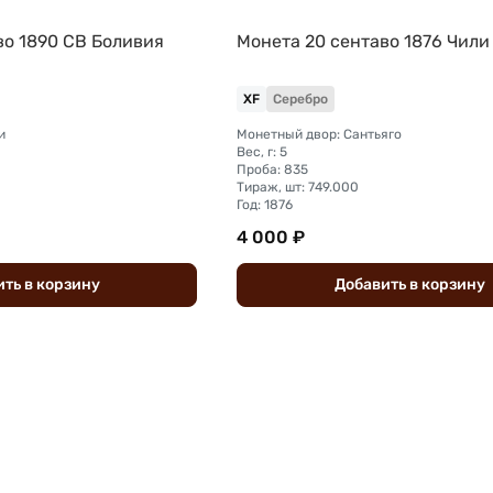
во 1890 CB Боливия
Монета 20 сентаво 1876 Чили
XF
Серебро
и
Монетный двор: Сантьяго
Вес, г: 5
Проба: 835
Тираж, шт: 749.000
Год: 1876
4 000 ₽
ить
в
корзину
Добавить
в
корзину