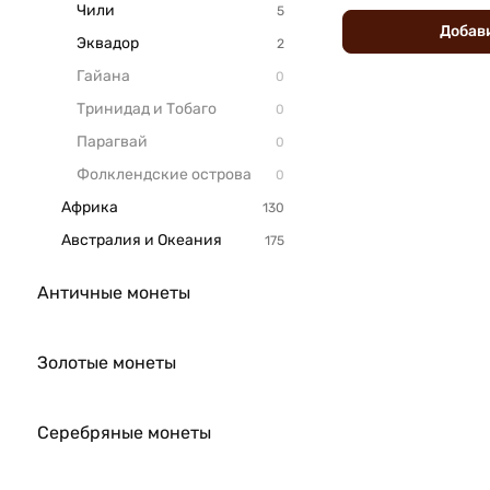
Чили
Добав
Эквадор
Гайана
Тринидад и Тобаго
Парагвай
Фолклендские острова
Африка
Австралия и Океания
Античные монеты
Золотые монеты
Серебряные монеты