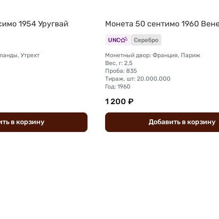
симо 1954 Уругвай
Монета 50 сентимо 1960 Вен
UNC
Серебро
ланды, Утрехт
Монетный двор: Франция, Париж
Вес, г: 2,5
Проба: 835
Тираж, шт: 20.000.000
Год: 1960
1 200 ₽
ить
в
корзину
Добавить
в
корзину