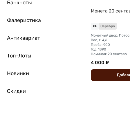
Банкноты
Монета 20 сента
Фалеристика
XF
Серебро
Монетный двор: Потос
Антиквариат
Вес, г: 4,6
Проба: 900
Год: 1890
Номинал: 20 сентаво
Топ-Лоты
4 000 ₽
Новинки
Добав
Скидки