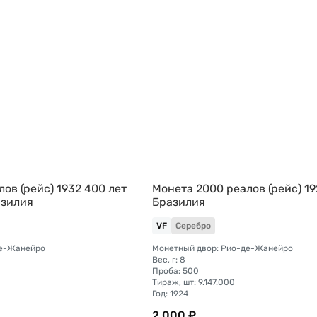
ов (рейс) 1932 400 лет
Монета 2000 реалов (рейс) 1
азилия
Бразилия
VF
Серебро
де-Жанейро
Монетный двор: Рио-де-Жанейро
Вес, г: 8
Проба: 500
Тираж, шт: 9.147.000
Год: 1924
2 000 ₽