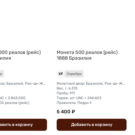
00 реалов (рейс)
Монета 500 реалов (рейс)
зилия
1888 Бразилия
о
XF
Серебро
Монетный двор: Бразилия, Рио-де-Жанейро
Монетный двор: Бразилия, Рио-де-Жанейро
Вес, г: 6,375
Проба: 917
NC = 2.863.000
Тираж, шт: UNC = 244.603
00 реалов (рейс)
Правитель: Педро II
5 400 ₽
авить
в
корзину
Добавить
в
корзину