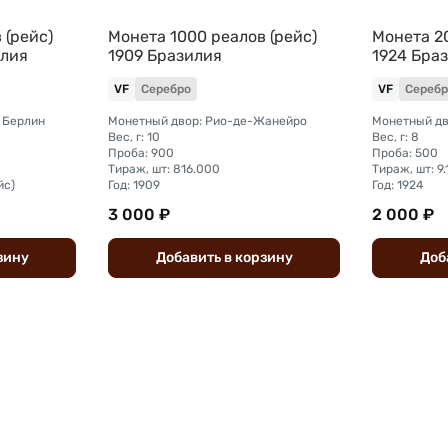
 (рейс)
Монета 1000 реалов (рейс)
Монета 20
илия
1909 Бразилия
1924 Бра
VF
Серебро
VF
Серебр
 Берлин
Монетный двор: Рио-де-Жанейро
Монетный дв
Вес, г: 10
Вес, г: 8
Проба: 900
Проба: 500
Тираж, шт: 816.000
Тираж, шт: 9
йс)
Год: 1909
Год: 1924
3 000 ₽
2 000 ₽
зину
Добавить
в
корзину
Доб