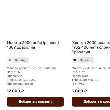
Монета 2000 рейс (реалов)
Монета 2000 реалов
1889 Бразилия
1932 400 лет колон
Бразилия
XF
Серебро
XF
Серебро
Монетный двор: Рио-де-Жанейро
Монетный двор: Рио-де-
Вес, г: 25,5
Вес, г: 7,9
Проба: 917
Проба: 500
Тираж, шт: 1.280.232
Тираж, шт: 695.000
Правитель: Педро II
Год: 1932
12 000 ₽
3 000 ₽
Добавить
в
корзину
Добавить
в
кор