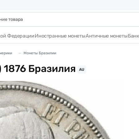
кой Федерации
Иностранные монеты
Античные монеты
Бан
мерики
Монеты Бразилии
) 1876 Бразилия
AU