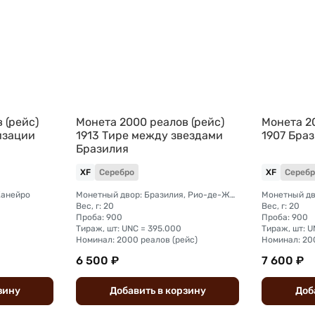
 (рейс)
Монета 2000 реалов (рейс)
Монета 20
изации
1913 Тире между звездами
1907 Бра
Бразилия
XF
Серебро
XF
Серебр
Жанейро
Монетный двор: Бразилия, Рио-де-Жанейро
Вес, г: 20
Вес, г: 20
Проба: 900
Проба: 900
Тираж, шт: UNC = 395.000
Тираж, шт: U
Номинал: 2000 реалов (рейс)
Номинал: 20
6 500 ₽
7 600 ₽
зину
Добавить
в
корзину
Доб