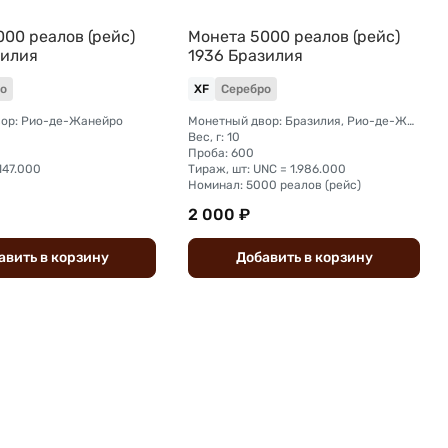
00 реалов (рейс)
Монета 5000 реалов (рейс)
зилия
1936 Бразилия
о
XF
Серебро
ор: Рио-де-Жанейро
Монетный двор: Бразилия, Рио-де-Жанейро
Вес, г: 10
Проба: 600
.147.000
Тираж, шт: UNC = 1.986.000
Номинал: 5000 реалов (рейс)
2 000 ₽
авить
в
корзину
Добавить
в
корзину