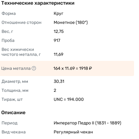
Технические характеристики
Форма
Круг 
Отношение сторон
Монетное (180°) 
Вес, г
12,75 
Проба
917 
Вес химически 
чистого металла, г
11,69 
Цена металла
164 x 11.69 = 1918 ₽ 
Диаметр, мм
30,31 
Толщина, мм
2 
Тираж, шт
UNC = 194.000 
Описание
Период
Император Педро II (1831 - 1889) 
Вид чекана
Регулярный чекан 