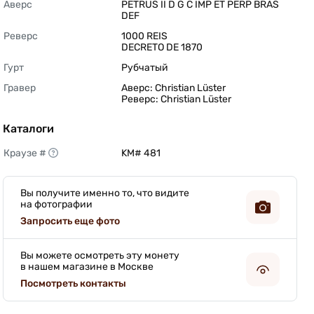
Аверс
PETRUS II D G C IMP ET PERP BRAS 
DEF 
Реверс
1000 REIS

DECRETO DE 1870 
Гурт
Рубчатый 
Гравер
Аверс: Christian Lüster

Реверс: Christian Lüster 
Каталоги
Краузе #
KM# 481 
Вы получите именно то, что видите
на фотографии
Запросить еще фото
Вы можете осмотреть эту монету
в нашем магазине в Москве
Посмотреть контакты