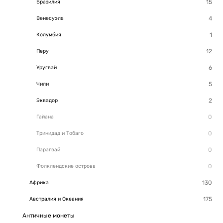
Бразилия
Венесуэла
Колумбия
Перу
Уругвай
Чили
Эквадор
Гайана
Тринидад и Тобаго
Парагвай
Фолклендские острова
Африка
Австралия и Океания
Античные монеты