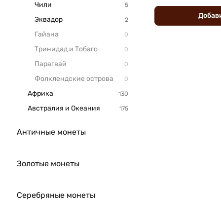
Чили
Добав
Эквадор
Гайана
Тринидад и Тобаго
Парагвай
Фолклендские острова
Африка
Австралия и Океания
Античные монеты
Золотые монеты
Серебряные монеты