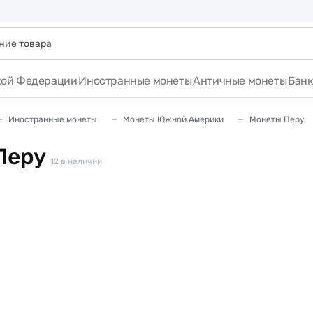
кой Федерации
Иностранные монеты
Античные монеты
Бан
Иностранные монеты
Монеты Южной Америки
Монеты Перу
Перу
12
в наличии