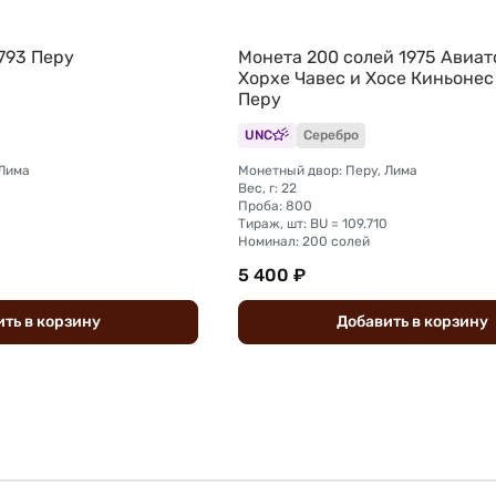
793 Перу
Монета 200 солей 1975 Авиат
Хорхе Чавес и Хосе Киньонес
Перу
UNC
Серебро
 Лима
Монетный двор: Перу, Лима
Вес, г: 22
Проба: 800
Тираж, шт: BU = 109.710
Номинал: 200 солей
5 400 ₽
ить
в
корзину
Добавить
в
корзину