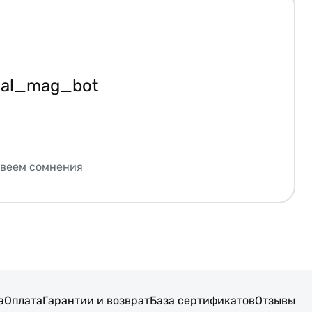
ial_mag_bot
звеем сомнения
а
Оплата
Гарантии и возврат
База сертификатов
Отзывы