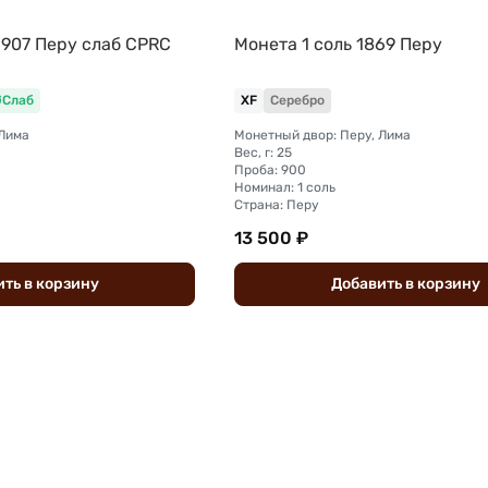
1907 Перу слаб CPRC
Монета 1 соль 1869 Перу
Слаб
XF
Серебро
 Лима
Монетный двор: Перу, Лима
Вес, г: 25
Проба: 900
Номинал: 1 соль
Страна: Перу
13 500 ₽
ить
в
корзину
Добавить
в
корзину