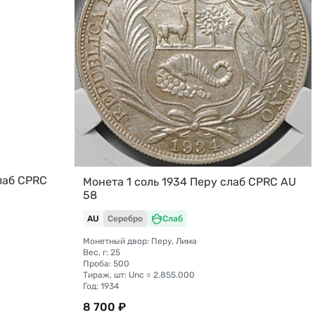
лаб CPRC
Монета 1 соль 1934 Перу слаб CPRC AU
58
AU
Серебро
Слаб
Монетный двор: Перу, Лима
Вес, г: 25
Проба: 500
Тираж, шт: Unc = 2.855.000
Год: 1934
8 700 ₽