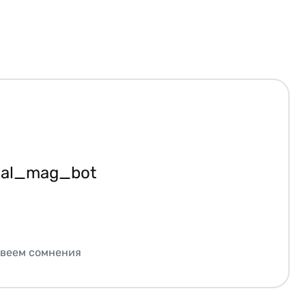
ial_mag_bot
звеем сомнения