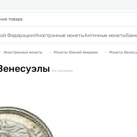
кой Федерации
Иностранные монеты
Античные монеты
Бан
Иностранные монеты
Монеты Южной Америки
Монеты Венес
Венесуэлы
4
в наличии