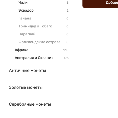
Добав
Чили
Эквадор
Гайана
Тринидад и Тобаго
Парагвай
Фолклендские острова
Африка
Австралия и Океания
Античные монеты
Золотые монеты
Серебряные монеты