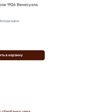
ров 1926 Венесуэла
 Филадельфия
ить
в
корзину
 сбербанка цена