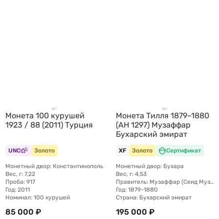
Монета 100 курушей
Монета Тилля 1879–1880
1923 / 88 (2011) Турция
(AH 1297) Музаффар
Бухарский эмират
UNC
Золото
XF
Золото
Сертификат
Монетный двор: Константинополь
Монетный двор: Бухара
Вес, г: 7,22
Вес, г: 4,53
Проба: 917
Правитель: Музаффар (Сеид Музаффаруддин Бахадур Хан)
Год: 2011
Год: 1879-1880
Номинал: 100 курушей
Страна: Бухарский эмират
85 000 ₽
195 000 ₽