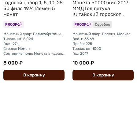
Годовой набор 1, 5, 10, 25,
Монета 50000 кип 2017
50 филс 1974 Йемен 5
ММД Год петуха
монет
Китайский гороскоп
Счастья и удачи Лаос
PROOF
PROOF
Серебро
Монетный двор: Великобритания, Ллантризант
Монетный двор: Россия, Москва
Тираж, шт: 5.024
Вес, г: 33,68
Год: 1974
Проба: 925
Страна: Йемен
Тираж, шт: 1000
Состояние поля: Монета в идеальной сохранности
Год: 2017
8 000 ₽
10 000 ₽
В
корзину
В
корзину