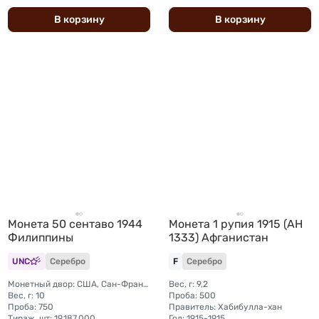
В
корзину
В
корзину
Монета 50 сентаво 1944
Монета 1 рупия 1915 (AH
Филиппины
1333) Афганистан
UNC
Серебро
F
Серебро
Монетный двор: США, Сан-Франциско
Вес, г: 9,2
Вес, г: 10
Проба: 500
Проба: 750
Правитель: Хабибулла-хан
Тираж, шт: 19.187.000
Год: 1915-1915