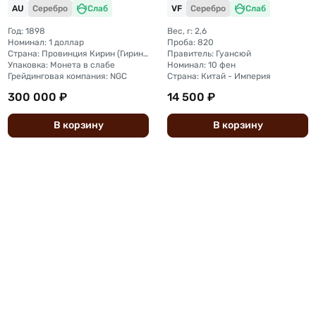
AU
Серебро
Слаб
VF
Серебро
Слаб
Год: 1898
Вес, г: 2,6
Номинал: 1 доллар
Проба: 820
Страна: Провинция Кирин (Гирин) Китай
Правитель: Гуансюй
Упаковка: Монета в слабе
Номинал: 10 фен
Грейдинговая компания: NGC
Страна: Китай - Империя
300 000 ₽
14 500 ₽
В
корзину
В
корзину