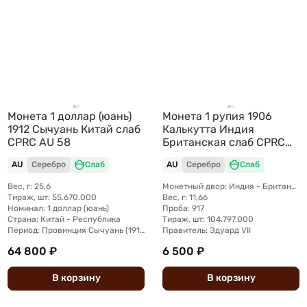
Монета 1 доллар (юань)
Монета 1 рупия 1906
1912 Сычуань Китай слаб
Калькутта Индия
CPRC AU 58
Британская слаб CPRC
AU 55
AU
Серебро
Слаб
AU
Серебро
Слаб
Вес, г: 25,6
Монетный двор: Индия - Британская, Калькутта
Тираж, шт: 55.670.000
Вес, г: 11,66
Номинал: 1 доллар (юань)
Проба: 917
Страна: Китай - Республика
Тираж, шт: 104.797.000
Период: Провинция Сычуань (1912 - 1930)
Правитель: Эдуард VII
64 800 ₽
6 500 ₽
В
корзину
В
корзину