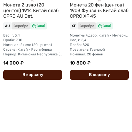
Монета 2 цзяо (20
Монета 20 фен (центов)
центов) 1914 Китай слаб
1903 Фуцзянь Китай слаб
CPRC AU Det.
CPRC XF 45
AU
Серебро
Слаб
XF
Серебро
Слаб
Вес, г: 5,4
Монетный двор: Китай - Империя, Фучжоу
Проба: 700
Вес, г: 5,4
Номинал: 2 цзяо (20 центов)
Проба: 820
Страна: Китай - Республика
Правитель: Гуансюй
Период: Китайская Республика (1912 - 1949)
Номинал: 20 фэней
14 000 ₽
10 800 ₽
В
корзину
В
корзину