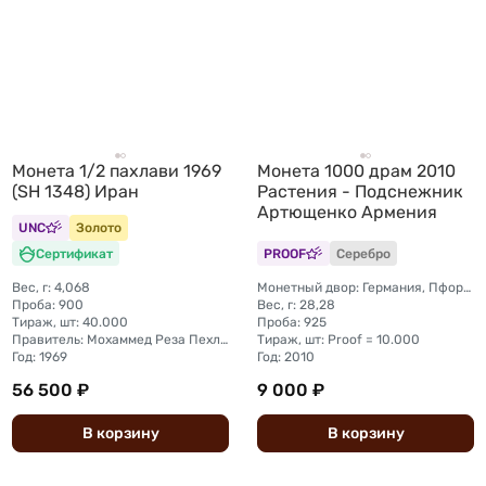
Монета 1/2 пахлави 1969
Монета 1000 драм 2010
(SH 1348) Иран
Растения - Подснежник
Артющенко Армения
UNC
Золото
Сертификат
PROOF
Серебро
Вес, г: 4,068
Монетный двор: Германия, Пфорцхайм (BH Mayer Mint)
Проба: 900
Вес, г: 28,28
Тираж, шт: 40.000
Проба: 925
Правитель: Мохаммед Реза Пехлеви
Тираж, шт: Proof = 10.000
Год: 1969
Год: 2010
56 500 ₽
9 000 ₽
В
корзину
В
корзину