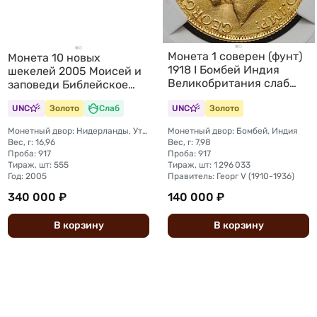
Монета 1 соверен (фунт)
Монета 10 новых
1918 I Бомбей Индия
шекелей 2005 Моисей и
Великобритания слаб
заповеди Библейское
CPRC MS 62
искусство Израиль слаб
UNC
Золото
Слаб
UNC
Золото
NGC PF 70
Монетный двор: Нидерланды, Утрехт
Монетный двор: Бомбей, Индия
Вес, г: 16,96
Вес, г: 7,98
Проба: 917
Проба: 917
Тираж, шт: 555
Тираж, шт: 1 296 033
Год: 2005
Правитель: Георг V (1910-1936)
340 000 ₽
140 000 ₽
В
корзину
В
корзину