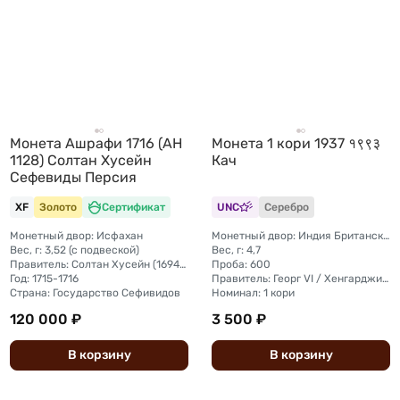
Монета Ашрафи 1716 (AH
Монета 1 кори 1937 १९९३
1128) Солтан Хусейн
Кач
Сефевиды Персия
XF
Золото
Сертификат
UNC
Серебро
Монетный двор: Исфахан
Монетный двор: Индия Британская, Бхудж
Вес, г: 3,52 (с подвеской)
Вес, г: 4,7
Правитель: Солтан Хусейн (1694-1722)
Проба: 600
Год: 1715-1716
Правитель: Георг VI / Хенгарджи III
Страна: Государство Сефивидов
Номинал: 1 кори
120 000 ₽
3 500 ₽
В
корзину
В
корзину