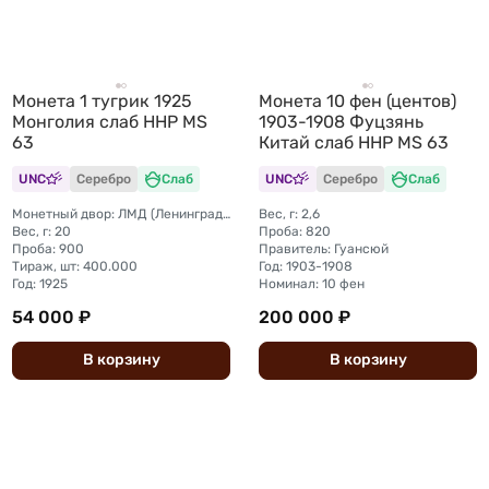
Монета 1 тугрик 1925
Монета 10 фен (центов)
Монголия слаб ННР MS
1903-1908 Фуцзянь
63
Китай слаб ННР MS 63
UNC
Серебро
Слаб
UNC
Серебро
Слаб
Монетный двор: ЛМД (Ленинградский)
Вес, г: 2,6
Вес, г: 20
Проба: 820
Проба: 900
Правитель: Гуансюй
Тираж, шт: 400.000
Год: 1903-1908
Год: 1925
Номинал: 10 фен
54 000 ₽
200 000 ₽
В
корзину
В
корзину