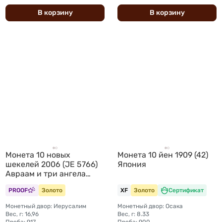
В
корзину
В
корзину
Монета 10 новых
Монета 10 йен 1909 (42)
шекелей 2006 (JE 5766)
Япония
Авраам и три ангела
Библейское искусство
PROOF
Золото
XF
Золото
Сертификат
Израиль
Монетный двор: Иерусалим
Монетный двор: Осака
Вес, г: 16,96
Вес, г: 8.33
Проба: 917
Проба: 900