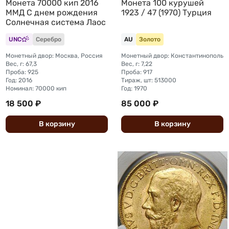
Монета 70000 кип 2016
Монета 100 курушей
ММД С днем рождения
1923 / 47 (1970) Турция
Солнечная система Лаос
UNC
Серебро
AU
Золото
Монетный двор: Москва, Россия
Монетный двор: Константинополь
Вес, г: 67,3
Вес, г: 7,22
Проба: 925
Проба: 917
Год: 2016
Тираж, шт: 513000
Номинал: 70000 кип
Год: 1970
18 500 ₽
85 000 ₽
В
корзину
В
корзину