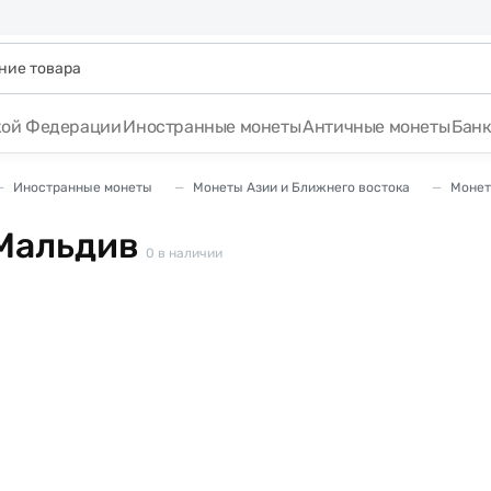
кой Федерации
Иностранные монеты
Античные монеты
Бан
Иностранные монеты
Монеты Азии и Ближнего востока
Монет
Мальдив
0
в наличии