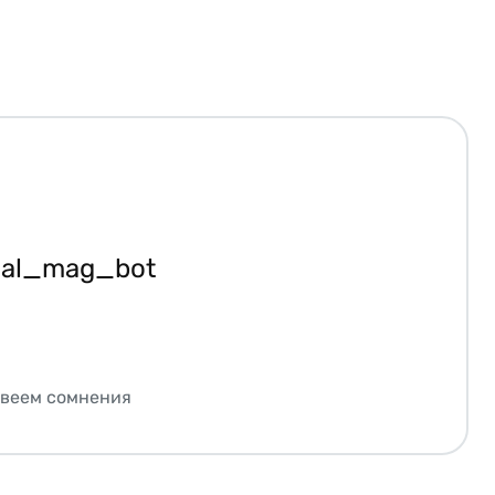
ial_mag_bot
звеем сомнения