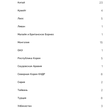
Китай
Кувейт
Лаос
Ливан
Малайя и Британское Борнео
Монголия
ОАЭ
Республика Корея
Саудовская Аравия
Северная Корея КНДР
Сирия
Тайвань
Турция
Узбекистан