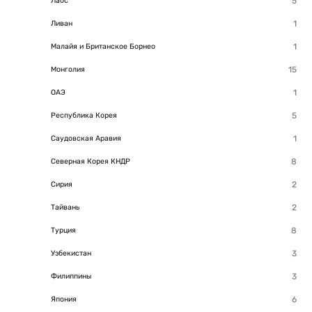
Лаос
Ливан
Малайя и Британское Борнео
Монголия
ОАЭ
Республика Корея
Саудовская Аравия
Северная Корея КНДР
Сирия
Тайвань
Турция
Узбекистан
Филиппины
Япония