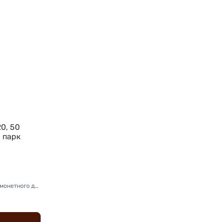
20, 50
 парк
Комплектация: Оригинальная комплект монетного двора (футляр, капсула)