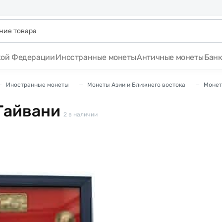
кой Федерации
Иностранные монеты
Античные монеты
Бан
Иностранные монеты
Монеты Азии и Ближнего востока
Монет
Тайвани
2
в наличии