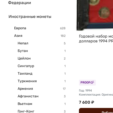
Федерации
Иностранные монеты
Европа
Азия
Годовой набор мон
долларов 1994 P
Непал
Бутан
Цейлон
Сингапур
Таиланд
Туркмения
PROOF
Армения
Год: 1994
Афганистан
7 600 ₽
Вьетнам
Гонг-Конг
Добав