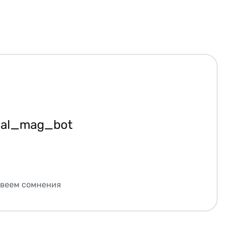
ial_mag_bot
звеем сомнения