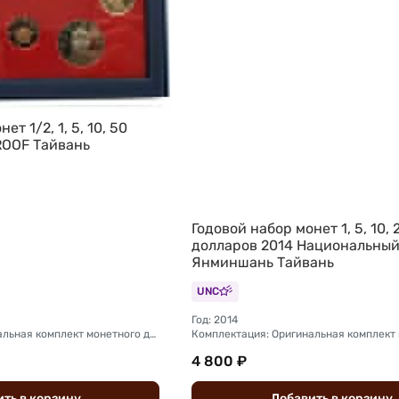
ет 1/2, 1, 5, 10, 50
ROOF Тайвань
Годовой набор монет 1, 5, 10, 
долларов 2014 Национальный
Янминшань Тайвань
UNC
Год: 2014
Комплектация: Оригинальная комплект монетного двора (футляр, капсула)
4 800 ₽
ить
в
корзину
Добавить
в
корзину