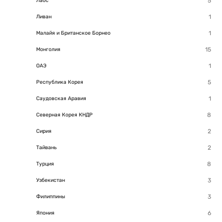
Лаос
Ливан
Малайя и Британское Борнео
Монголия
ОАЭ
Республика Корея
Саудовская Аравия
Северная Корея КНДР
Сирия
Тайвань
Турция
Узбекистан
Филиппины
Япония