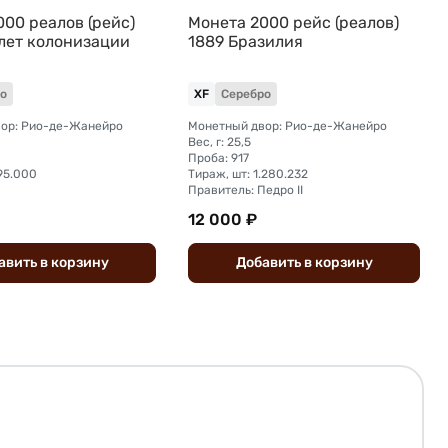
00 реалов (рейс)
Монета 2000 рейс (реалов)
 лет колонизации
1889 Бразилия
о
XF
Серебро
ор: Рио-де-Жанейро
Монетный двор: Рио-де-Жанейро
Вес, г: 25,5
Проба: 917
95.000
Тираж, шт: 1.280.232
Правитель: Педро II
12 000 ₽
авить
в
корзину
Добавить
в
корзину