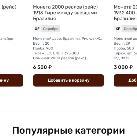
 (рейс)
Монета 2000 реалов (рейс)
Монета 20
1913 Тире между звездами
1932 400
Бразилия
Бразилия
XF
Серебро
XF
Серебр
Жанейро
Монетный двор: Бразилия, Рио-де-Жанейро
Монетный дв
Вес, г: 20
Вес, г: 7,9
Проба: 900
Проба: 500
Тираж, шт: UNC = 395.000
Тираж, шт: 6
Номинал: 2000 реалов (рейс)
Год: 1932
6 500 ₽
3 000 ₽
зину
Добавить
в
корзину
Доб
Популярные категории