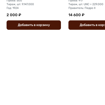
Проба: 500
Проба: 917
Тираж, шт: 9.147.000
Тираж, шт: UNC = 229.000
Год: 1924
Правитель: Педро II
2 000 ₽
14 600 ₽
Добавить
в
корзину
Добавить
в
кор