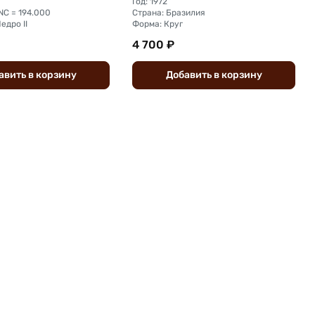
Год: 1972
NC = 194.000
Страна: Бразилия
едро II
Форма: Круг
4 700 ₽
авить
в
корзину
Добавить
в
корзину