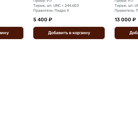
Проба: 917
Проба: 917
Тираж, шт: UNC = 244.603
Тираж, шт: U
Правитель: Педро II
Правитель: П
5 400 ₽
13 000 ₽
зину
Добавить
в
корзину
Доб