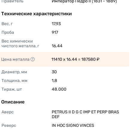
Правитель
Император Педро II (1831 - 1889) 
Технические характеристики
Вес, г
17,93 
Проба
917 
Вес химически 
чистого металла, г
16.44 
Цена металла
11410 x 16.44 = 187580 ₽ 
Диаметр, мм
30 
Толщина, мм
1,8 
Тираж, шт
48.000 
Описание
Аверс
PETRUS II D G C IMP ET PERP BRAS 
DEF 
Реверс
IN HOC SIGNO VINCES 