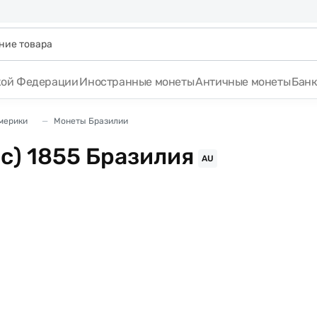
кой Федерации
Иностранные монеты
Античные монеты
Бан
мерики
Монеты Бразилии
с) 1855 Бразилия
AU