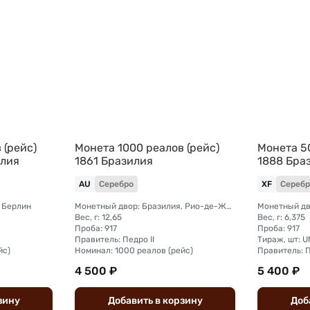
 (рейс)
Монета 1000 реалов (рейс)
Монета 50
илия
1861 Бразилия
1888 Бра
AU
Серебро
XF
Серебр
 Берлин
Монетный двор: Бразилия, Рио-де-Жанейро
Вес, г: 12,65
Вес, г: 6,375
Проба: 917
Проба: 917
Правитель: Педро II
Тираж, шт: U
йс)
Номинал: 1000 реалов (рейс)
Правитель: П
4 500 ₽
5 400 ₽
зину
Добавить
в
корзину
Доб