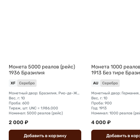
Монета 5000 реалов (рейс)
Монета 1000 реалов
1936 Бразилия
1913 Без тире Браз
XF
Серебро
AU
Серебро
Монетный двор: Бразилия, Рио-де-Жанейро
Монетный двор: Германия,
Вес, г: 10
Вес, г: 10
Проба: 600
Проба: 900
Тираж, шт: UNC = 1.986.000
Год: 1913
Номинал: 5000 реалов (рейс)
Номинал: 1000 реалов (ре
2 000 ₽
4 000 ₽
Добавить
в
корзину
Добавить
в
кор