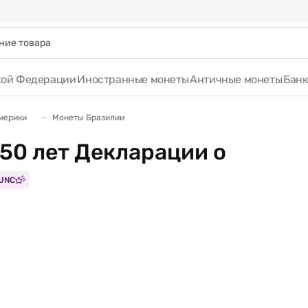
кой Федерации
Иностранные монеты
Античные монеты
Бан
мерики
Монеты Бразилии
150 лет Декларации о
UNC