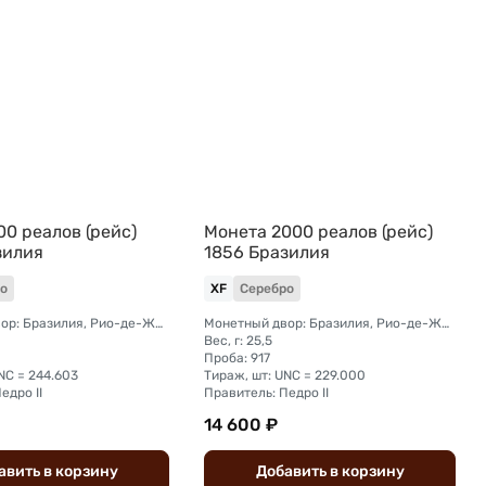
0 реалов (рейс)
Монета 2000 реалов (рейс)
зилия
1856 Бразилия
о
XF
Серебро
Монетный двор: Бразилия, Рио-де-Жанейро
Монетный двор: Бразилия, Рио-де-Жанейро
Вес, г: 25,5
Проба: 917
NC = 244.603
Тираж, шт: UNC = 229.000
едро II
Правитель: Педро II
14 600 ₽
авить
в
корзину
Добавить
в
корзину