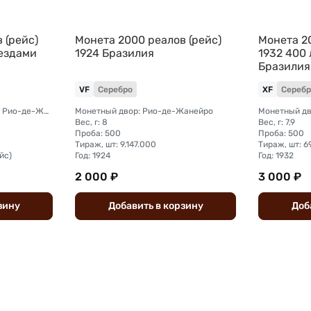
 (рейс)
Монета 2000 реалов (рейс)
Монета 20
вездами
1924 Бразилия
1932 400
Бразилия
VF
Серебро
XF
Серебр
Монетный двор: Бразилия, Рио-де-Жанейро
Монетный двор: Рио-де-Жанейро
Монетный дв
Вес, г: 8
Вес, г: 7,9
Проба: 500
Проба: 500
Тираж, шт: 9.147.000
Тираж, шт: 6
йс)
Год: 1924
Год: 1932
2 000 ₽
3 000 ₽
зину
Добавить
в
корзину
Доб