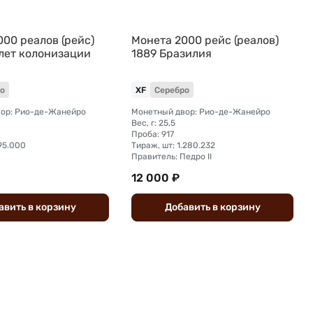
00 реалов (рейс)
Монета 2000 рейс (реалов)
 лет колонизации
1889 Бразилия
о
XF
Серебро
ор: Рио-де-Жанейро
Монетный двор: Рио-де-Жанейро
Вес, г: 25,5
Проба: 917
95.000
Тираж, шт: 1.280.232
Правитель: Педро II
12 000 ₽
авить
в
корзину
Добавить
в
корзину