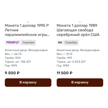
Монета 1 доллар 1995 P
Монета 1 доллар 1989
Летние
Шагающая свобода
паралимпийские игры
серебряный орёл США
Атланта - Бег США
PROOF
Серебро
AU
Серебро
Монетный двор: Филадельфия
Монетный двор: Филадельфия
Вес, г: 26,73
Вес, г: 31,13
Проба: 900
Проба: 999
Тираж, шт: 138.337
Тираж, шт: 5.203.327
Год: 1995
Год: 1989
9 500 ₽
11 500 ₽
В
корзину
В
корзину