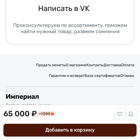
Написать в VK
Проконсультируем по ассортименту, поможем
найти нужный товар, развеем сомнения
Продать монеты
О магазине
Контакты
Доставка
Оплата
Гарантии и возврат
База сертификатов
Отзывы
Империал
Подписывайтесь на нас:
65 000 ₽
+1300
Вакансии
Публичная оферта
Политика обработки персональных данных
Карта сайта
Добавить в корзину
© 2016 – 2026 ИП Титов Александр Михайлович
Нумизматический интернет-магазин “Империал”