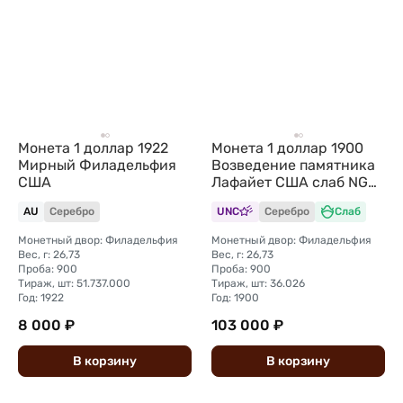
Монета 1 доллар 1922
Монета 1 доллар 1900
Мирный Филадельфия
Возведение памятника
США
Лафайет США слаб NGC
MS 61
AU
Серебро
UNC
Серебро
Слаб
Монетный двор: Филадельфия
Монетный двор: Филадельфия
Вес, г: 26,73
Вес, г: 26,73
Проба: 900
Проба: 900
Тираж, шт: 51.737.000
Тираж, шт: 36.026
Год: 1922
Год: 1900
8 000 ₽
103 000 ₽
В
корзину
В
корзину