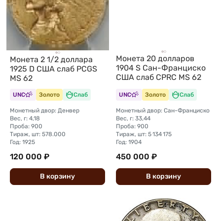
Монета 20 долларов
Монета 2 1/2 доллара
1904 S Сан-Франциско
1925 D США слаб PCGS
США слаб CPRC MS 62
MS 62
UNC
Золото
Слаб
UNC
Золото
Слаб
Монетный двор: Денвер
Монетный двор: Сан-Франциско
Вес, г: 4,18
Вес, г: 33,44
Проба: 900
Проба: 900
Тираж, шт: 578.000
Тираж, шт: 5 134 175
Год: 1925
Год: 1904
120 000 ₽
450 000 ₽
В
корзину
В
корзину