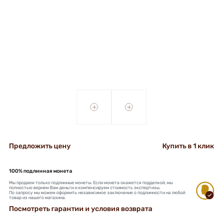
+
+
Предложить цену
Купить в 1 клик
100% подлинная монета
Мы продаем только подлинные монеты. Если монета окажется подделкой, мы
полностью вернем Вам деньги и компенсируем стоимость экспертизы.
По запросу мы можем оформить независимое заключение о подлинности на любой
товар из нашего магазина.
Посмотреть гарантии и условия возврата