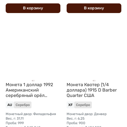
В
корзину
В
корзину
Монета 1 доллар 1992
Монета Квотер (1/4
Американский
доллара) 1915 D Barber
серебряный орёл
Quarter США
Шагающая свобода США
AU
Серебро
XF
Серебро
Монетный двор: Филадельфия
Монетный двор: Денвер
Вес, г: 31,11
Вес, г: 6,25
Проба: 999
Проба: 900