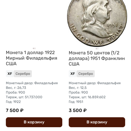
Монета 1 доллар 1922
Монета 50 центов (1/2
Мирный Филадельфия
доллара) 1951 Франклин
США
США
XF
Серебро
XF
Серебро
Монетный двор: Филадельфия
Монетный двор: Филадельфия
Вес, г: 26,73
Вес, г: 12,5
Проба: 900
Проба: 900
Тираж, шт: 51.737.000
Тираж, шт: 16.859.602
Год: 1922
Год: 1951
7 500 ₽
3 500 ₽
В
корзину
В
корзину