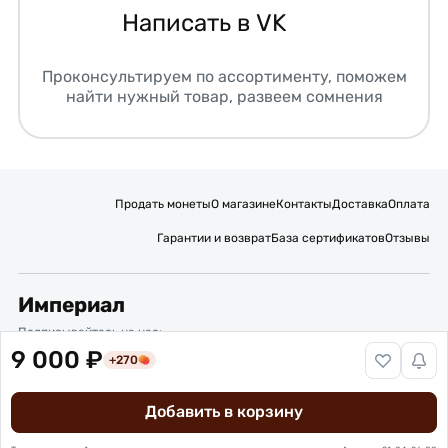
Написать в VK
Проконсультируем по ассортименту, поможем
найти нужный товар, развеем сомнения
Продать монеты
О магазине
Контакты
Доставка
Оплата
Гарантии и возврат
База сертификатов
Отзывы
Империал
Подписывайтесь на нас:
9 000 ₽
+270
Вакансии
Публичная оферта
Политика обработки персональных данных
Карта сайта
Добавить в корзину
© 2016 – 2026 ИП Титов Александр Михайлович
Нумизматический интернет-магазин “Империал”