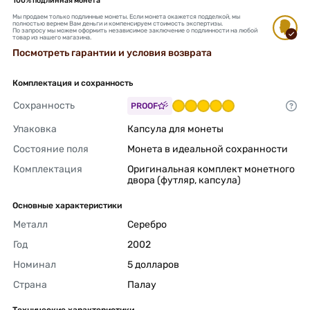
100% подлинная монета
Мы продаем только подлинные монеты. Если монета окажется подделкой, мы
полностью вернем Вам деньги и компенсируем стоимость экспертизы.
По запросу мы можем оформить независимое заключение о подлинности на любой
товар из нашего магазина.
Посмотреть гарантии и условия возврата
Комплектация и сохранность
Сохранность
PROOF
Упаковка
Капсула для монеты 
Состояние поля
Монета в идеальной сохранности 
Комплектация
Оригинальная комплект монетного 
двора (футляр, капсула) 
Основные характеристики
Металл
Серебро 
Год
2002 
Номинал
5 долларов 
Страна
Палау 