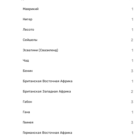
Маврикий
Нигер
Лесото
Сейшелы
Эсватини (Свазиленд)
Чад
Бенин
Британская Восточная Африка
Британская Западная Африка
Габон
Гана
Гвинея
Германская Восточная Африка