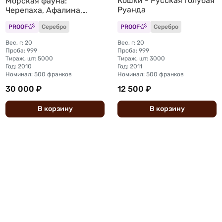
Кошки - Русская голубая
Морская фауна:
Руанда
Черепаха, Афалина,
Крылатка, Акула, Рыба-
PROOF
Серебро
PROOF
Серебро
клоун Руанда 5 монет
Вес, г: 20
Вес, г: 20
Проба: 999
Проба: 999
Тираж, шт: 5000
Тираж, шт: 3000
Год: 2010
Год: 2011
Номинал: 500 франков
Номинал: 500 франков
30 000 ₽
12 500 ₽
В
корзину
В
корзину