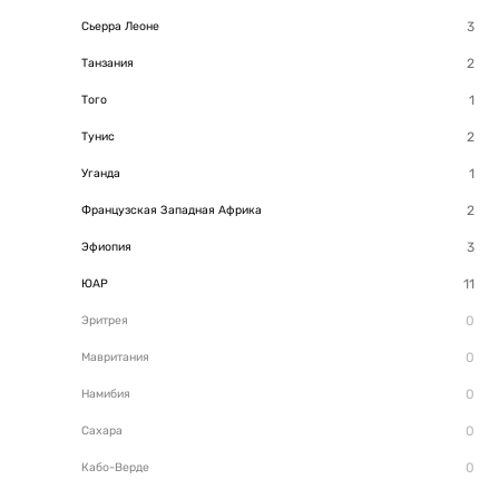
Сьерра Леоне
Танзания
Того
Тунис
Уганда
Французская Западная Африка
Эфиопия
ЮАР
Эритрея
Мавритания
Намибия
Сахара
Кабо-Верде