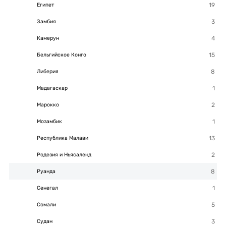
Египет
Замбия
Камерун
Бельгийское Конго
Либерия
Мадагаскар
Марокко
Мозамбик
Республика Малави
Родезия и Ньясаленд
Руанда
Сенегал
Сомали
Судан