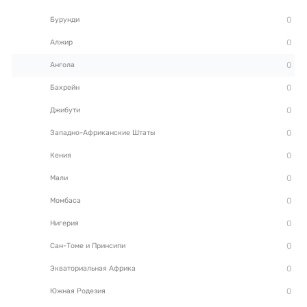
Бурунди
Алжир
Ангола
Бахрейн
Джибути
Западно-Африканские Штаты
Кения
Мали
Момбаса
Нигерия
Сан-Томе и Принсипи
Экваториальная Африка
Южная Родезия