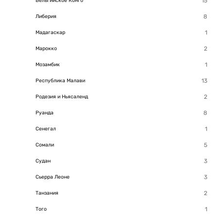
Бельгийское Конго
Либерия
Мадагаскар
Марокко
Мозамбик
Республика Малави
Родезия и Ньясаленд
Руанда
Сенегал
Сомали
Судан
Сьерра Леоне
Танзания
Того