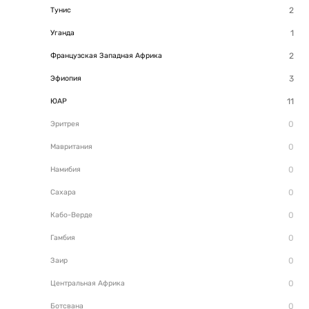
Тунис
Уганда
Французская Западная Африка
Эфиопия
ЮАР
Эритрея
Мавритания
Намибия
Сахара
Кабо-Верде
Гамбия
Заир
Центральная Африка
Ботсвана