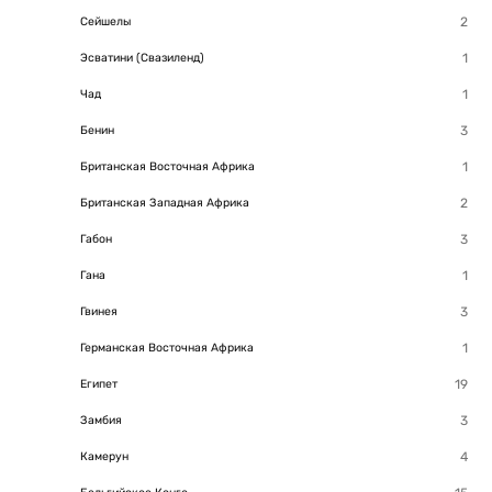
Сейшелы
Эсватини (Свазиленд)
Чад
Бенин
Британская Восточная Африка
Британская Западная Африка
Габон
Гана
Гвинея
Германская Восточная Африка
Египет
Замбия
Камерун