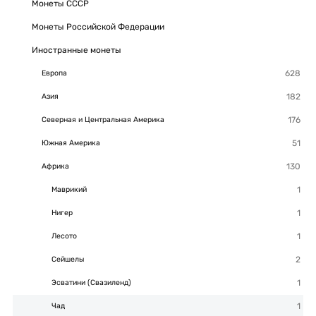
Монеты СССР
Монеты Российской Федерации
Иностранные монеты
Европа
Азия
Северная и Центральная Америка
Южная Америка
Африка
Маврикий
Нигер
Лесото
Сейшелы
Эсватини (Свазиленд)
Чад