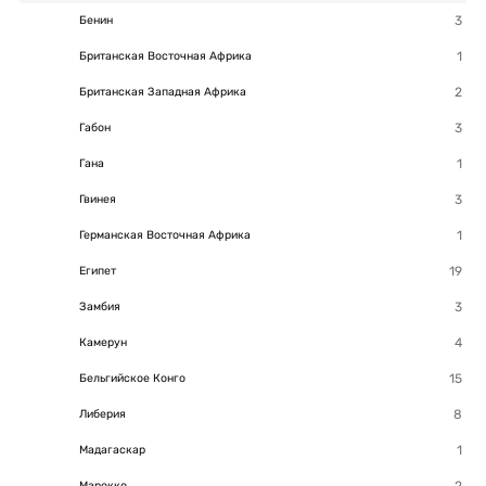
Бенин
Британская Восточная Африка
Британская Западная Африка
Габон
Гана
Гвинея
Германская Восточная Африка
Египет
Замбия
Камерун
Бельгийское Конго
Либерия
Мадагаскар
Марокко