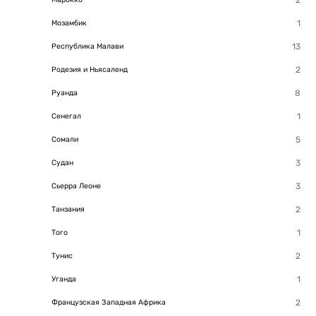
Мозамбик
Республика Малави
Родезия и Ньясаленд
Руанда
Сенегал
Сомали
Судан
Сьерра Леоне
Танзания
Того
Тунис
Уганда
Французская Западная Африка