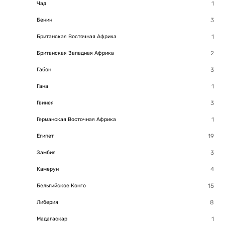
Чад
Бенин
Британская Восточная Африка
Британская Западная Африка
Габон
Гана
Гвинея
Германская Восточная Африка
Египет
Замбия
Камерун
Бельгийское Конго
Либерия
Мадагаскар