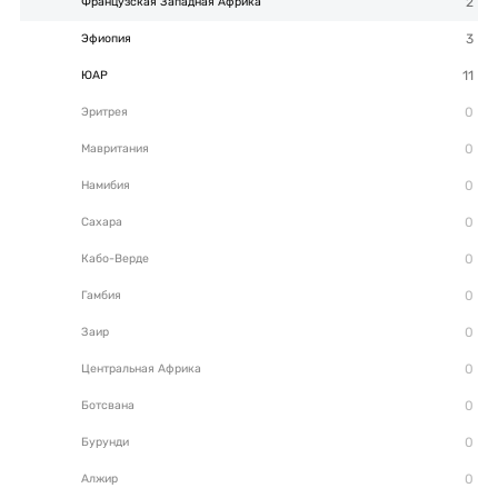
Французская Западная Африка
Эфиопия
ЮАР
Эритрея
Мавритания
Намибия
Сахара
Кабо-Верде
Гамбия
Заир
Центральная Африка
Ботсвана
Бурунди
Алжир