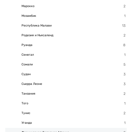
Марокко
Мозамбик
Республика Малави
Родезия и Ньясаленд
Руанда
Сенегал
Сомали
Судан
Сьерра Леоне
Танзания
Того
Тунис
Уганда