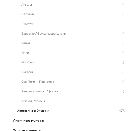
Ангола
Бахрейн
Джибути
Западно-Африканские Штаты
Кения
Мали
Момбаса
Нигерия
Сан-Томе и Принсипи
Экваториальная Африка
Южная Родезия
Австралия и Океания
Античные монеты
Золотые монеты