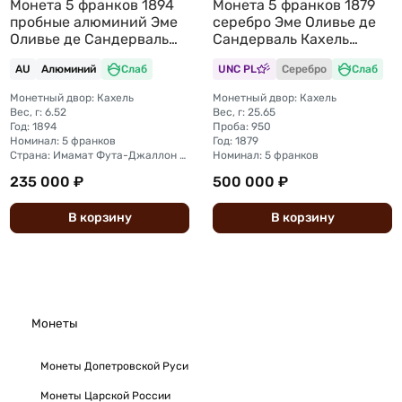
Монета 5 франков 1894
Монета 5 франков 1879
пробные алюминий Эме
серебро Эме Оливье де
Оливье де Сандерваль
Сандерваль Кахель
Кахель Фута-Джаллон
Фута-Джаллон слаб
AU
Алюминий
Слаб
UNC PL
Серебро
Слаб
слаб NGC AU Det.
PCGS SP 61
Монетный двор: Кахель
Монетный двор: Кахель
Вес, г: 6.52
Вес, г: 25.65
Год: 1894
Проба: 950
Номинал: 5 франков
Год: 1879
Страна: Имамат Фута-Джаллон / Ривьер-дю-Сюд, французская колония
Номинал: 5 франков
235 000 ₽
500 000 ₽
В
корзину
В
корзину
Монеты
Монеты Допетровской Руси
Монеты Царской России