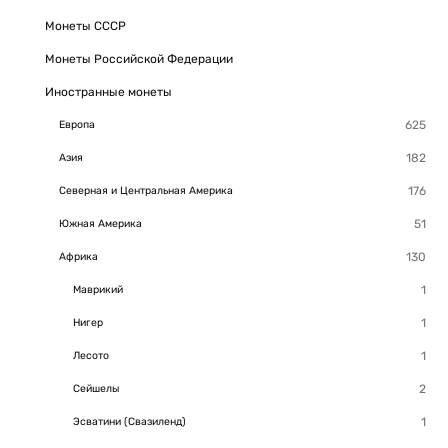
Монеты СССР
Монеты Российской Федерации
Иностранные монеты
Европа
Азия
Северная и Центральная Америка
Южная Америка
Африка
Маврикий
Нигер
Лесото
Сейшелы
Эсватини (Свазиленд)