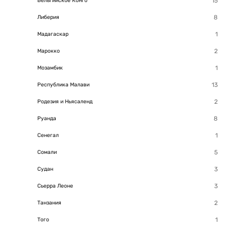
Бельгийское Конго
Либерия
Мадагаскар
Марокко
Мозамбик
Республика Малави
Родезия и Ньясаленд
Руанда
Сенегал
Сомали
Судан
Сьерра Леоне
Танзания
Того