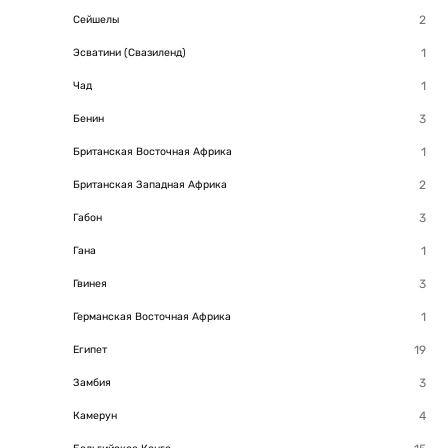
Сейшелы
Эсватини (Свазиленд)
Чад
Бенин
Британская Восточная Африка
Британская Западная Африка
Габон
Гана
Гвинея
Германская Восточная Африка
Египет
Замбия
Камерун