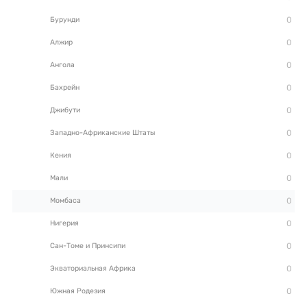
Бурунди
Алжир
Ангола
Бахрейн
Джибути
Западно-Африканские Штаты
Кения
Мали
Момбаса
Нигерия
Сан-Томе и Принсипи
Экваториальная Африка
Южная Родезия