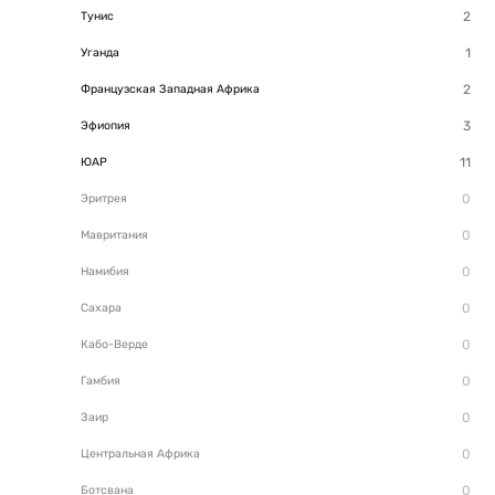
Тунис
Уганда
Французская Западная Африка
Эфиопия
ЮАР
Эритрея
Мавритания
Намибия
Сахара
Кабо-Верде
Гамбия
Заир
Центральная Африка
Ботсвана