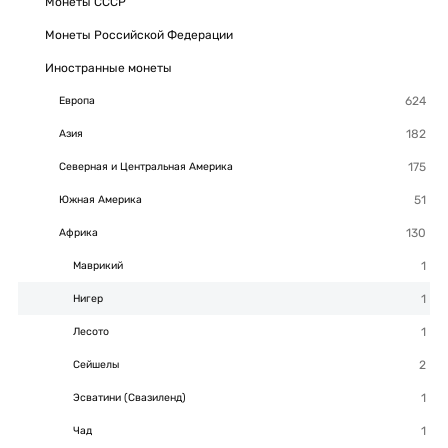
Монеты СССР
Монеты Российской Федерации
Иностранные монеты
Европа
Азия
Северная и Центральная Америка
Южная Америка
Африка
Маврикий
Нигер
Лесото
Сейшелы
Эсватини (Свазиленд)
Чад