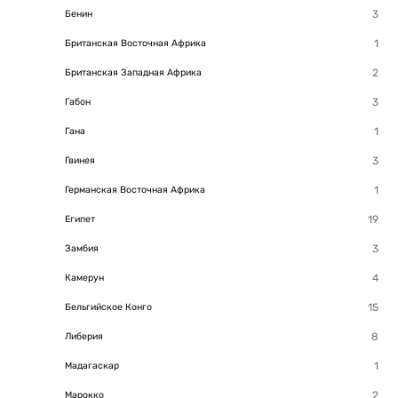
Бенин
Британская Восточная Африка
Британская Западная Африка
Габон
Гана
Гвинея
Германская Восточная Африка
Египет
Замбия
Камерун
Бельгийское Конго
Либерия
Мадагаскар
Марокко