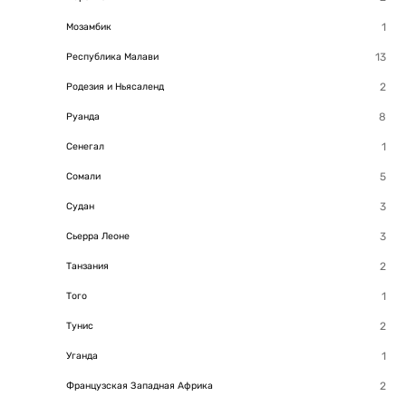
Мозамбик
Республика Малави
Родезия и Ньясаленд
Руанда
Сенегал
Сомали
Судан
Сьерра Леоне
Танзания
Того
Тунис
Уганда
Французская Западная Африка