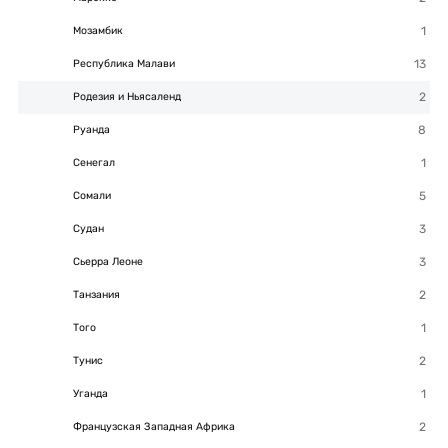
Мозамбик
Республика Малави
Родезия и Ньясаленд
Руанда
Сенегал
Сомали
Судан
Сьерра Леоне
Танзания
Того
Тунис
Уганда
Французская Западная Африка