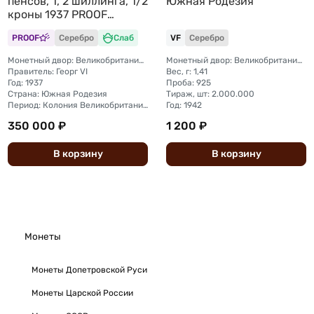
пенсов, 1, 2 шиллинга, 1/2
Южная Родезия
кроны 1937 PROOF
Южная Родезия слабы
PROOF
Серебро
Слаб
VF
Серебро
NGC PF 63-66 6 монет
Монетный двор: Великобритания, Лондон
Монетный двор: Великобритания, Лондон
Правитель: Георг VI
Вес, г: 1,41
Год: 1937
Проба: 925
Страна: Южная Родезия
Тираж, шт: 2.000.000
Период: Колония Великобритании (1932 - 1955)
Год: 1942
350 000 ₽
1 200 ₽
В
корзину
В
корзину
Монеты
Монеты Допетровской Руси
Монеты Царской России