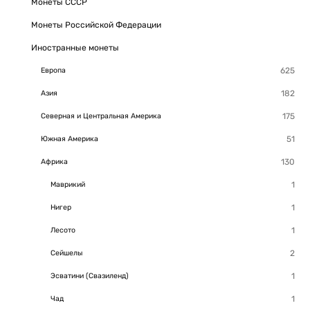
Монеты СССР
Монеты Российской Федерации
Иностранные монеты
Европа
Азия
Северная и Центральная Америка
Южная Америка
Африка
Маврикий
Нигер
Лесото
Сейшелы
Эсватини (Свазиленд)
Чад