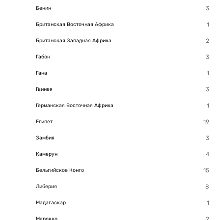
Бенин
Британская Восточная Африка
Британская Западная Африка
Габон
Гана
Гвинея
Германская Восточная Африка
Египет
Замбия
Камерун
Бельгийское Конго
Либерия
Мадагаскар
Марокко