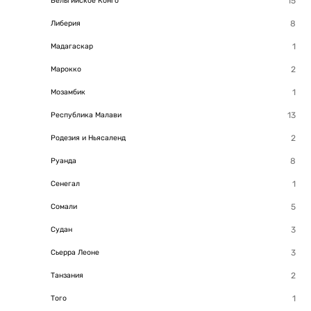
Бельгийское Конго
Либерия
Мадагаскар
Марокко
Мозамбик
Республика Малави
Родезия и Ньясаленд
Руанда
Сенегал
Сомали
Судан
Сьерра Леоне
Танзания
Того