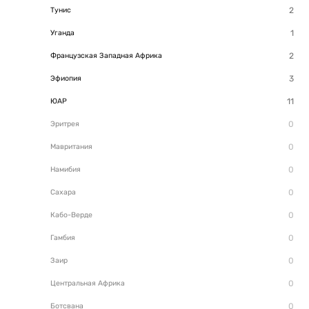
Тунис
Уганда
Французская Западная Африка
Эфиопия
ЮАР
Эритрея
Мавритания
Намибия
Сахара
Кабо-Верде
Гамбия
Заир
Центральная Африка
Ботсвана