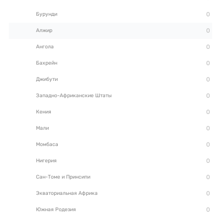
Бурунди
Алжир
Ангола
Бахрейн
Джибути
Западно-Африканские Штаты
Кения
Мали
Момбаса
Нигерия
Сан-Томе и Принсипи
Экваториальная Африка
Южная Родезия