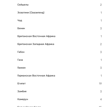
Сейшелы
Эсватини (Свазиленд)
Чад
Бенин
Британская Восточная Африка
Британская Западная Африка
Габон
Гана
Гвинея
Германская Восточная Африка
Египет
Замбия
Камерун