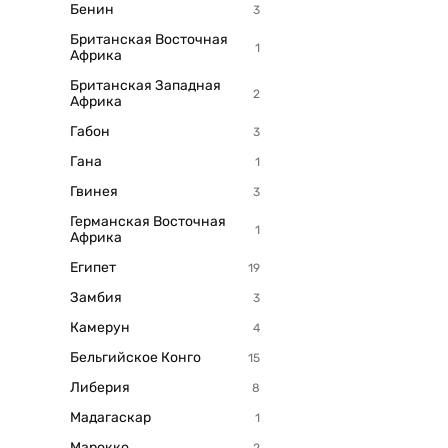
Бенин
Британская Восточная
Африка
Британская Западная
Африка
Габон
Гана
Гвинея
Германская Восточная
Африка
Египет
Замбия
Камерун
Бельгийское Конго
Либерия
Мадагаскар
Марокко