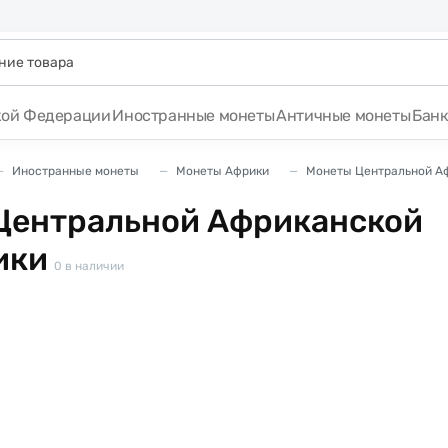
кой Федерации
Иностранные монеты
Античные монеты
Бан
Иностранные монеты
Монеты Африки
Монеты Центральной А
Центральной Африканской
ики
0
в наличии