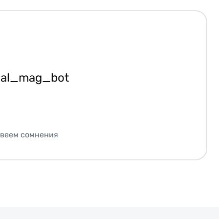
ial_mag_bot
звеем сомнения