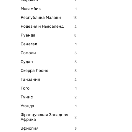
Мозамбик
Республика Малави
Родезия и Ньясаленд
Руанда
Сенегал
Сомали
Судан
Сьерра Леоне
Танзания
Того
Тунис
Уганда
Французская Западная
Африка
Эфиопия