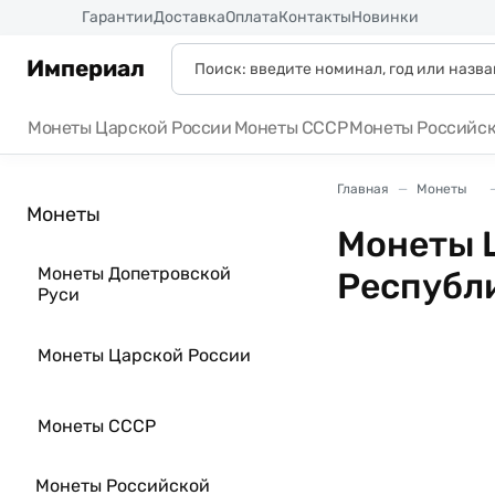
Россия
Гарантии
Доставка
Оплата
Контакты
Новинки
Империал
Монеты Царской России
Монеты СССР
Монеты Российс
Главная
Монеты
Монеты
Монеты 
Монеты Допетровской
Республ
Руси
Монеты Царской России
Монеты СССР
Монеты Российской