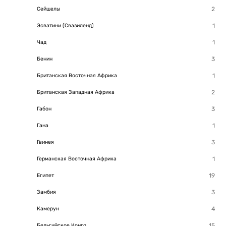
Сейшелы
Эсватини (Свазиленд)
Чад
Бенин
Британская Восточная Африка
Британская Западная Африка
Габон
Гана
Гвинея
Германская Восточная Африка
Египет
Замбия
Камерун
Бельгийское Конго