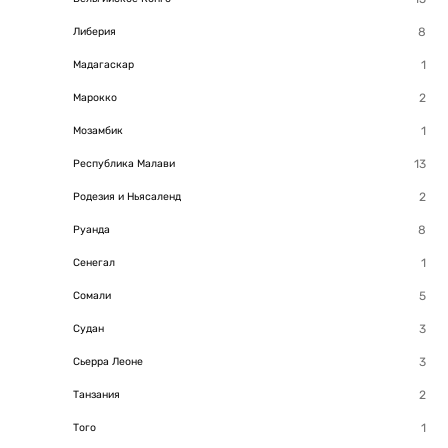
Либерия
Мадагаскар
Марокко
Мозамбик
Республика Малави
Родезия и Ньясаленд
Руанда
Сенегал
Сомали
Судан
Сьерра Леоне
Танзания
Того