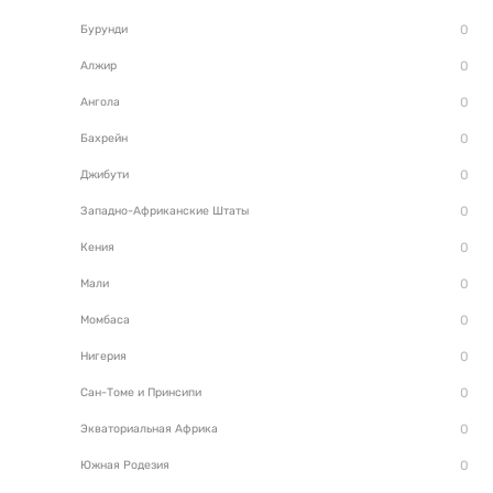
Бурунди
Алжир
Ангола
Бахрейн
Джибути
Западно-Африканские Штаты
Кения
Мали
Момбаса
Нигерия
Сан-Томе и Принсипи
Экваториальная Африка
Южная Родезия