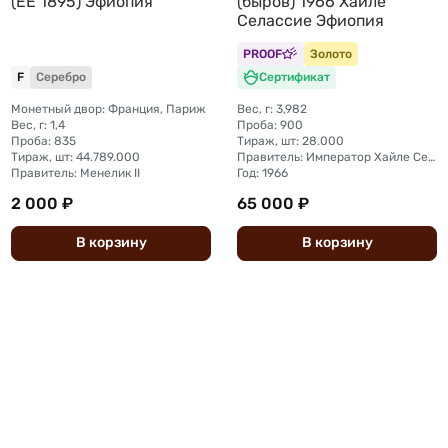
(EE 1895) Эфиопия
(быров) 1966 Хайле
Селассие Эфиопия
PROOF
Золото
F
Серебро
Сертификат
Монетный двор: Франция, Париж
Вес, г: 3,982
Вес, г: 1,4
Проба: 900
Проба: 835
Тираж, шт: 28.000
Тираж, шт: 44.789.000
Правитель: Император Хайле Селассие I (1944 - 1976)
Правитель: Менелик II
Год: 1966
2 000 ₽
65 000 ₽
В
корзину
В
корзину