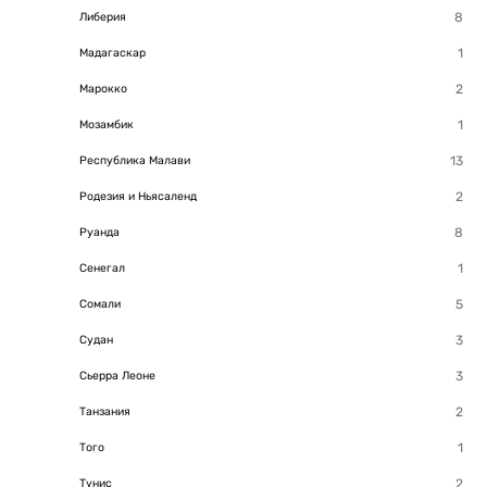
Либерия
Мадагаскар
Марокко
Мозамбик
Республика Малави
Родезия и Ньясаленд
Руанда
Сенегал
Сомали
Судан
Сьерра Леоне
Танзания
Того
Тунис