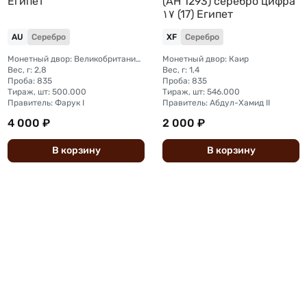
Египет
(AH 1293) серебро цифра
١٧ (17) Египет
AU
Серебро
XF
Серебро
Монетный двор: Великобритания, Лондон
Монетный двор: Каир
Вес, г: 2,8
Вес, г: 1,4
Проба: 835
Проба: 835
Тираж, шт: 500.000
Тираж, шт: 546.000
Правитель: Фарук I
Правитель: Абдул-Хамид II
4 000 ₽
2 000 ₽
В
корзину
В
корзину