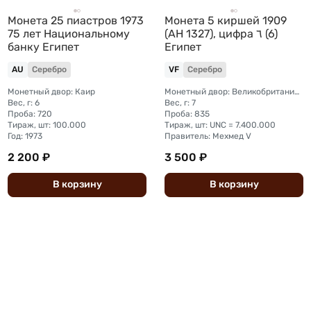
Монета 25 пиастров 1973
Монета 5 киршей 1909
75 лет Национальному
(AH 1327), цифра ٦ (6)
банку Египет
Египет
AU
Серебро
VF
Серебро
Монетный двор: Каир
Монетный двор: Великобритания, Бирмингем (Heaton)
Вес, г: 6
Вес, г: 7
Проба: 720
Проба: 835
Тираж, шт: 100.000
Тираж, шт: UNC = 7.400.000
Год: 1973
Правитель: Мехмед V
2 200 ₽
3 500 ₽
В
корзину
В
корзину