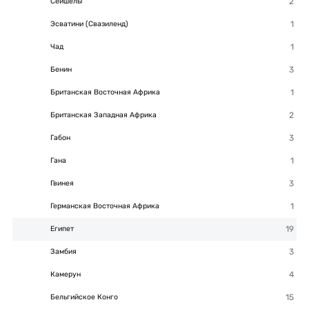
Сейшелы
Эсватини (Свазиленд)
Чад
Бенин
Британская Восточная Африка
Британская Западная Африка
Габон
Гана
Гвинея
Германская Восточная Африка
Египет
Замбия
Камерун
Бельгийское Конго