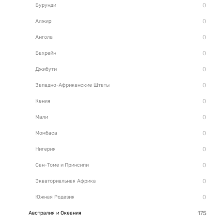
Бурунди
Алжир
Ангола
Бахрейн
Джибути
Западно-Африканские Штаты
Кения
Мали
Момбаса
Нигерия
Сан-Томе и Принсипи
Экваториальная Африка
Южная Родезия
Австралия и Океания