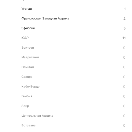
Уганда
Французская Западная Африка
Эфиопия
ЮАР
Эритрея
Мавритания
Намибия
Сахара
Кабо-Верде
Гамбия
Заир
Центральная Африка
Ботсвана