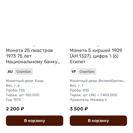
Монета 25 пиастров
Монета 5 киршей 1909
1973 75 лет
(AH 1327), цифра ٦ (6)
Национальному банку
Египет
Египет
AU
Серебро
VF
Серебро
Монетный двор: Каир
Монетный двор: Великобритания, Бирмингем (Heaton)
Вес, г: 6
Вес, г: 7
Проба: 720
Проба: 835
Тираж, шт: 100.000
Тираж, шт: UNC = 7.400.000
Год: 1973
Правитель: Мехмед V
2 200 ₽
3 500 ₽
В
корзину
В
корзину