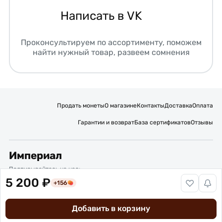
Написать в VK
Проконсультируем по ассортименту, поможем
найти нужный товар, развеем сомнения
Продать монеты
О магазине
Контакты
Доставка
Оплата
Гарантии и возврат
База сертификатов
Отзывы
Империал
Подписывайтесь на нас:
5 200 ₽
+156
Вакансии
Публичная оферта
Политика обработки персональных данных
Карта сайта
Добавить в корзину
© 2016 – 2026 ИП Титов Александр Михайлович
Нумизматический интернет-магазин “Империал”