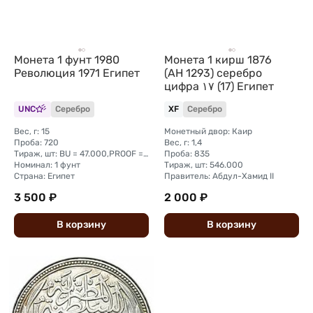
Монета 1 фунт 1980
Монета 1 кирш 1876
Революция 1971 Египет
(AH 1293) серебро
цифра ١٧ (17) Египет
UNC
Серебро
XF
Серебро
Вес, г: 15
Монетный двор: Каир
Проба: 720
Вес, г: 1,4
Тираж, шт: BU = 47.000,PROOF = 3.000
Проба: 835
Номинал: 1 фунт
Тираж, шт: 546.000
Страна: Египет
Правитель: Абдул-Хамид II
3 500 ₽
2 000 ₽
В
корзину
В
корзину