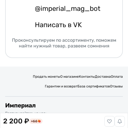
@imperial_mag_bot
Написать в VK
Проконсультируем по ассортименту, поможем
найти нужный товар, развеем сомнения
Продать монеты
О магазине
Контакты
Доставка
Оплата
Гарантии и возврат
База сертификатов
Отзывы
Империал
Подписывайтесь на нас:
2 200 ₽
+66
Вакансии
Публичная оферта