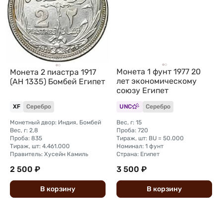
Монета 1 фунт 1977 20
Монета 2 пиастра 1917
лет экономическому
(AH 1335) Бомбей Египет
союзу Египет
XF
Серебро
UNC
Серебро
Монетный двор: Индия, Бомбей
Вес, г: 15
Вес, г: 2,8
Проба: 720
Проба: 835
Тираж, шт: BU = 50.000
Тираж, шт: 4.461.000
Номинал: 1 фунт
Правитель: Хусейн Камиль
Страна: Египет
2 500 ₽
3 500 ₽
В
корзину
В
корзину