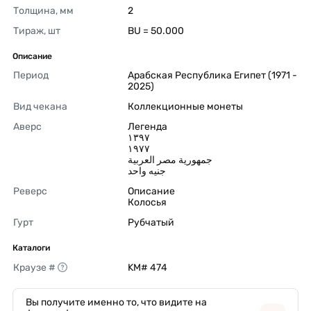
Толщина, мм
2 
Тираж, шт
BU = 50.000 
Описание
Период
Арабская Республика Египет (1971 - 
2025) 
Вид чекана
Коллекционные монеты 
Аверс
Легенда

١٣٩٧

١٩٧٧

جمهورية مصر العربية

جنيه واحد 
Реверс
Описание

Колосья 
Гурт
Рубчатый 
Каталоги
Краузе #
KM# 474 
Вы получите именно то, что видите на