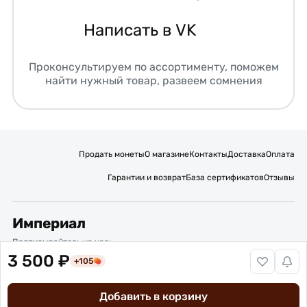
Написать в VK
Проконсультируем по ассортименту, поможем
найти нужный товар, развеем сомнения
Продать монеты
О магазине
Контакты
Доставка
Оплата
Гарантии и возврат
База сертификатов
Отзывы
Империал
Подписывайтесь на нас:
3 500 ₽
+105
Вакансии
Публичная оферта
Политика обработки персональных данных
Карта сайта
Добавить в корзину
© 2016 – 2026 ИП Титов Александр Михайлович