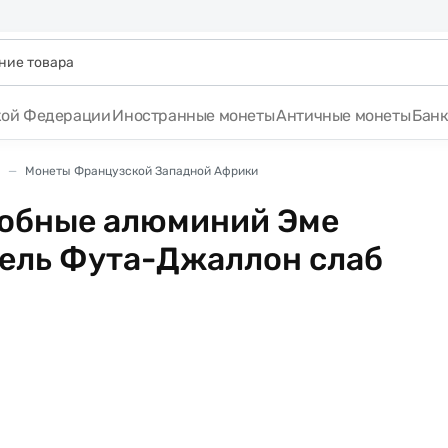
кой Федерации
Иностранные монеты
Античные монеты
Бан
Монеты Французской Западной Африки
робные алюминий Эме
хель Фута-Джаллон слаб