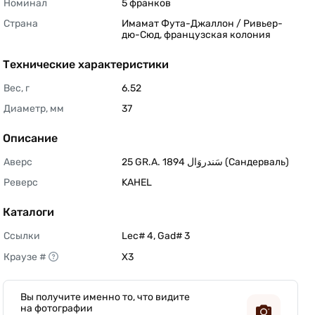
Номинал
5 франков 
Страна
Имамат Фута-Джаллон / Ривьер-
дю-Сюд, французская колония 
Технические характеристики
Вес, г
6.52 
Диаметр, мм
37 
Описание
Аверс
25 GR.A. سَندروَال 1894 (Сандерваль) 
Реверс
KAHEL 
Каталоги
Ссылки
Lec# 4, Gad# 3 
Краузе #
X3 
Вы получите именно то, что видите
на фотографии