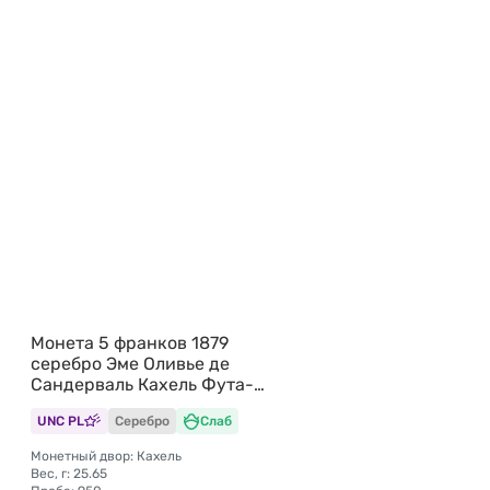
Монета 5 франков 1879
серебро Эме Оливье де
Сандерваль Кахель Фута-
Джаллон слаб PCGS SP 61
UNC PL
Серебро
Слаб
Монетный двор: Кахель
Вес, г: 25.65