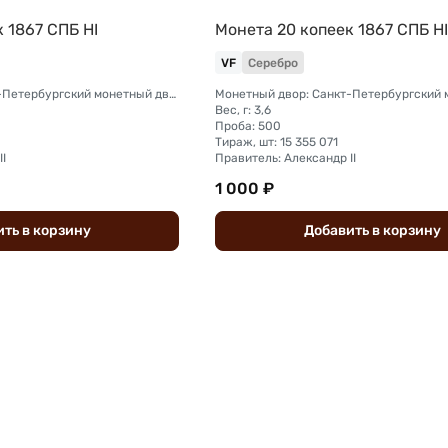
 1867 СПБ НI
Монета 20 копеек 1867 СПБ Н
VF
Серебро
Монетный двор: Санкт-Петербургский монетный двор
Вес, г: 3,6
Проба: 500
Тираж, шт: 15 355 071
I
Правитель: Александр II
1 000 ₽
ить
в
корзину
Добавить
в
корзину