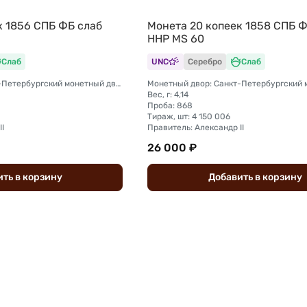
к 1856 СПБ ФБ слаб
Монета 20 копеек 1858 СПБ Ф
ННР MS 60
Слаб
UNC
Серебро
Слаб
Монетный двор: Санкт-Петербургский монетный двор
Вес, г: 4,14
Проба: 868
Тираж, шт: 4 150 006
I
Правитель: Александр II
26 000 ₽
ить
в
корзину
Добавить
в
корзину