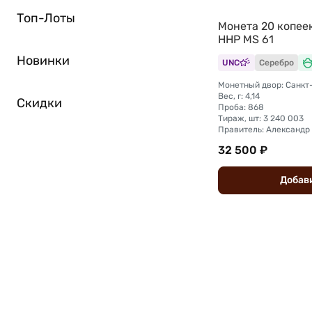
Топ-Лоты
Монета 20 копее
ННР MS 61
Новинки
UNC
Серебро
Вес, г: 4,14
Скидки
Проба: 868
Тираж, шт: 3 240 003
Правитель: Александр I
32 500 ₽
Добав