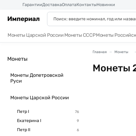
Россия
Гарантии
Доставка
Оплата
Контакты
Новинки
Империал
Монеты Царской России
Монеты СССР
Монеты Российс
Главная
Монеты
Монеты
Монеты 2
Монеты Допетровской
Руси
Монеты Царской России
Петр I
Екатерина I
Петр II