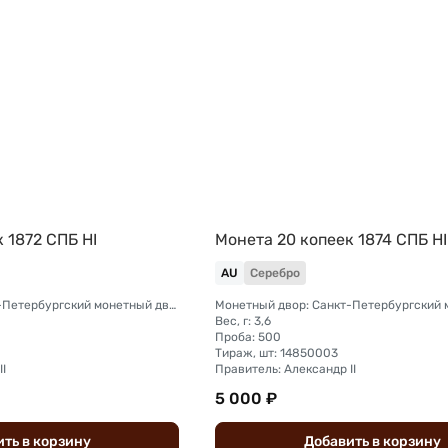
 1872 СПБ НI
Монета 20 копеек 1874 СПБ HI
AU
Серебро
Монетный двор: Санкт-Петербургский монетный двор
Вес, г: 3,6
Проба: 500
Тираж, шт: 14850003
I
Правитель: Александр II
5 000 ₽
ить
в
корзину
Добавить
в
корзину