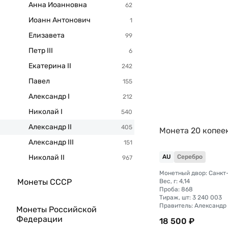
Анна Иоанновна
Иоанн Антонович
Елизавета
Петр III
Екатерина II
Павел
Александр I
Николай I
Александр II
Монета 20 копее
Александр III
Николай II
AU
Серебро
Монеты СССР
Вес, г: 4,14
Проба: 868
Тираж, шт: 3 240 003
Правитель: Александр I
Монеты Российской
Федерации
18 500 ₽