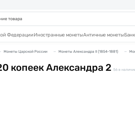
кой Федерации
Иностранные монеты
Античные монеты
Бан
Монеты Царской России
Монеты Александра II (1854-1881)
Мо
0 копеек Александра 2
56
в наличи