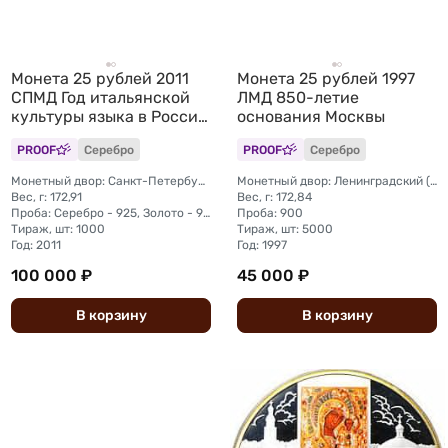
Монета 25 рублей 2011
Монета 25 рублей 1997
СПМД Год итальянской
ЛМД 850-летие
культуры языка в России
основания Москвы
Италия
PROOF
Серебро
PROOF
Серебро
Монетный двор: Санкт-Петербургский (СПМД)
Монетный двор: Ленинградский (ЛМД)
Вес, г: 172,91
Вес, г: 172,84
Проба: Серебро - 925, Золото - 999
Проба: 900
Тираж, шт: 1000
Тираж, шт: 5000
Год: 2011
Год: 1997
100 000 ₽
45 000 ₽
В
корзину
В
корзину