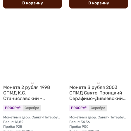
В
корзину
В
корзину
Монета 2 рубля 1998
Монета 3 рубля 2003
СПМД К.С.
СПМД Свято-Троицкий
Станиславский -
Серафимо-Дивеевский
портрет, 135 лет со дня
монастырь
PROOF
Серебро
PROOF
Серебро
рождения
Монетный двор: Санкт-Петербургский (СПМД)
Монетный двор: Санкт-Петербургский (СПМД)
Вес, г: 16,82
Вес, г: 34,56
Проба: 925
Проба: 900