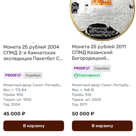
Монета 25 рублей 2011
Монета 25 рублей 2004
СПМД Казанский
СПМД 2-я Камчатская
Богородицкий
экспедиция Пакетбот Св.
монастырь
Петр, Павел
PROOF
Серебро
PROOF
Серебро
Сертификат
Монетный двор: Санкт-Петербургский (СПМД)
Монетный двор: Санкт-Петербургский (СПМД)
Вес, г: 172,84
Вес, г: 168,15
Проба: 900
Проба: 925
Тираж, шт: 1500
Тираж, шт: 2000
Год: 2004
Год: 2011
45 000 ₽
50 000 ₽
В
корзину
В
корзину