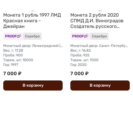
Монета 1 рубль 1997 ЛМД
Монета 2 рубля 2020
Красная книга -
СПМД Д.И. Виноградов
Джейран
Создатель русского
фарфора 300 лет со дня
PROOF
Серебро
PROOF
Серебро
рождения
Монетный двор: Ленинградский (ЛМД)
Монетный двор: Санкт-Петербургский (СПМД)
Вес, г: 17,28
Вес, г: 16,82
Проба: 900
Проба: 925
Тираж, шт: 15000
Тираж, шт: 7000
Год: 1997
Год: 2020
7 000 ₽
7 000 ₽
В
корзину
В
корзину