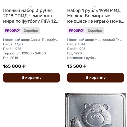
Полный набор 3 рубля
Набор 1 рубль 1998 ММД
2018 СПМД Чемпионат
Москва Всемирные
мира по футболу FIFA 12
юношеские игры 6 монет
монет + марки
(без упаковки)
PROOF
Серебро
PROOF
Серебро
Монетный двор: Санкт-Петербургский (СПМД)
Монетный двор: Московский (ММД)
Вес, г: 33,63
Вес, г: 8,44
Проба: 925
Проба: 925
Тираж, шт: 12000 - 24000
Год: 1998
Год: 2018
Номинал: 1 рубль
165 000 ₽
13 500 ₽
В
корзину
В
корзину