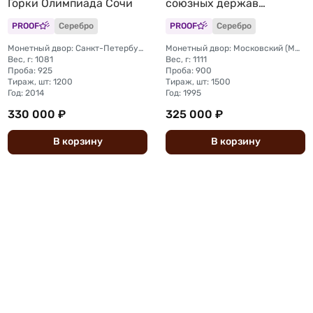
Горки Олимпиада Сочи
союзных держав
Потсдамская,
PROOF
Серебро
PROOF
Серебро
Тегеранская, Крымская
Монетный двор: Санкт-Петербургский (СПМД)
Монетный двор: Московский (ММД)
Вес, г: 1081
Вес, г: 1111
Проба: 925
Проба: 900
Тираж, шт: 1200
Тираж, шт: 1500
Год: 2014
Год: 1995
330 000 ₽
325 000 ₽
В
корзину
В
корзину