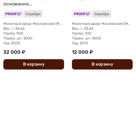
основания
Государственного банка
PROOF
Серебро
PROOF
Серебро
России Для оживления
торговых оборотов
Монетный двор: Московский (ММД)
Монетный двор: Московский (ММД)
Вес, г: 34,56
Вес, г: 33,63
Проба: 900
Проба: 925
Тираж, шт: 3000
Тираж, шт: 3000
Год: 2000
Год: 2013
32 000 ₽
12 000 ₽
В
корзину
В
корзину