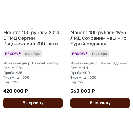
Монета 100 рублей 2014
Монета 100 рублей 1995
СПМД Сергий
ЛМД Сохраним наш мир
Радонежский 700-летие
Бурый медведь
со дня рождения
PROOF
Серебро
PROOF
Серебро
преподобного
Монетный двор: Санкт-Петербургский (СПМД)
Монетный двор: Ленинградский (ЛМД)
Вес, г: 1081
Вес, г: 1111
Проба: 925
Проба: 900
Тираж, шт: 300
Тираж, шт: 500
Год: 2014
Год: 1995
420 000 ₽
360 000 ₽
В
корзину
В
корзину