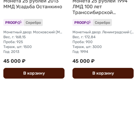
Монета 25 рублей 2013
Монета 25 рублей 1994
ММД Усадьба Останкино
ЛМД 100 лет
Транссибирской
магистрали Укладка
PROOF
Серебро
PROOF
Серебро
Монетный двор: Московский (ММД)
Монетный двор: Ленинградский (ЛМД)
Вес, г: 168,15
Вес, г: 172,84
Проба: 925
Проба: 900
Тираж, шт: 1500
Тираж, шт: 3000
Год: 2013
Год: 1994
45 000 ₽
45 000 ₽
В
корзину
В
корзину