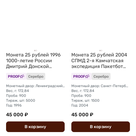
Монета 25 рублей 1996
Монета 25 рублей 2004
1000-летие России
СПМД 2-я Камчатская
Дмитрий Донской
экспедиция Пакетбот
Куликовская Битва 1380
Св. Петр, Павел
PROOF
Серебро
PROOF
Серебро
Монетный двор: Ленинградский (ЛМД)
Монетный двор: Санкт-Петербургский (СПМД)
Вес, г: 172,84
Вес, г: 172,84
Проба: 900
Проба: 900
Тираж, шт: 5000
Тираж, шт: 1500
Год: 1996
Год: 2004
45 000 ₽
45 000 ₽
В
корзину
В
корзину