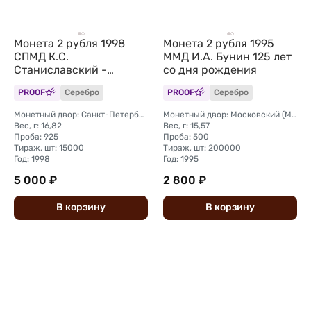
Монета 2 рубля 1998
Монета 2 рубля 1995
СПМД К.С.
ММД И.А. Бунин 125 лет
Станиславский -
со дня рождения
портрет, 135 лет со дня
PROOF
Серебро
PROOF
Серебро
рождения
Монетный двор: Санкт-Петербургский (СПМД)
Монетный двор: Московский (ММД)
Вес, г: 16,82
Вес, г: 15,57
Проба: 925
Проба: 500
Тираж, шт: 15000
Тираж, шт: 200000
Год: 1998
Год: 1995
5 000 ₽
2 800 ₽
В
корзину
В
корзину