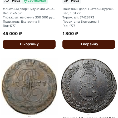
AU
Медь
Сертификат
XF
Медь
Монетный двор: Сузунский монетный двор (Сибирь)
Монетный двор: Екатеринбургский монетный двор
Вес, г: 65.5 г.
Вес, г: 51.2 г.
Тираж, шт: на сумму 300 000 рублей (сумма 10 копеек + 5 копеек +2 копейки + 1 копейка + денга + полушка)
Тираж, шт: 37428793
Правитель: Екатерина II
Правитель: Екатерина II
Год: 1777
Год: 1777
45 000 ₽
1 800 ₽
В
корзину
В
корзину