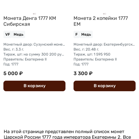
Монета Денга 1777 КМ
Монета 2 копейки 1777
Сибирская
ЕМ
VF
Медь
F
Медь
Монетный двор: Сузунский монетный двор (Сибирь)
Монетный двор: Екатеринбургский монетный двор
Вес, г: 3.3 г.
Вес, г: 20.48 г.
Тираж, шт: на сумму 300 200 рублей (сумма 10 копеек + 5 копеек +2 копейки + 1 копейка + денга + полушка)
Тираж, шт: 1 595 950
Правитель: Екатерина II
Правитель: Екатерина II
Год: 1777
Год: 1777
5 000 ₽
3 300 ₽
В
корзину
В
корзину
На этой странице представлен полный список монет
Царской России 1777 года императора Екатерины 2. Все