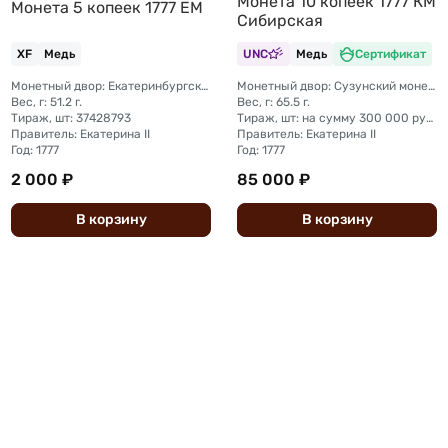
Монета 10 копеек 1777 КМ
Монета 5 копеек 1777 ЕМ
Сибирская
XF
Медь
UNC
Медь
Сертификат
Монетный двор: Екатеринбургский монетный двор
Монетный двор: Сузунский монетный двор (Сибирь)
Вес, г: 51.2 г.
Вес, г: 65.5 г.
Тираж, шт: 37428793
Тираж, шт: на сумму 300 000 рублей (сумма 10 копеек + 5 копеек +2 копейки + 1 копейка + денга + полушка)
Правитель: Екатерина II
Правитель: Екатерина II
Год: 1777
Год: 1777
2 000 ₽
85 000 ₽
В
корзину
В
корзину