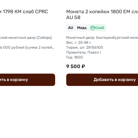
и 1798 КМ слаб CPRC
Монета 2 копейки 1800 ЕМ с
AU 58
AU
Медь
Слаб
ский монетный двор (Сибирь)
Монетный двор: Екатеринбургский мон
Вес, г: 20.48 г.
Тираж, шт: на сумму 186 000 рублей (сумма 2 копейки + 1 копейка + деньга + полушка).
Тираж, шт: 28156100
Правитель: Павел I
Год: 1800
9 500 ₽
ить
в
корзину
Добавить
в
корзину