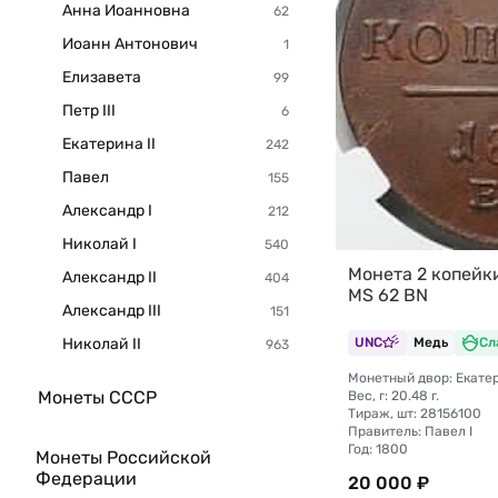
Анна Иоанновна
Иоанн Антонович
Елизавета
Петр III
Екатерина II
Павел
Александр I
Николай I
Монета 2 копейк
Александр II
MS 62 BN
Александр III
Николай II
UNC
Медь
Сл
Монетный двор: Екате
Монеты СССР
Вес, г: 20.48 г.
Тираж, шт: 28156100
Правитель: Павел I
Год: 1800
Монеты Российской
Федерации
20 000 ₽