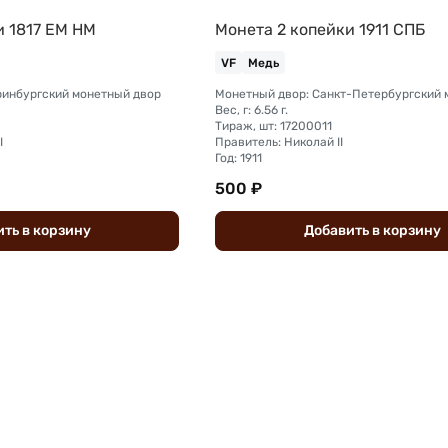
и 1817 ЕМ НМ
Монета 2 копейки 1911 СПБ
VF
Медь
ринбургский монетный двор
Вес, г: 6.56 г.
Тираж, шт: 17200011
I
Правитель: Николай II
Год: 1911
500 ₽
ить
в
корзину
Добавить
в
корзину