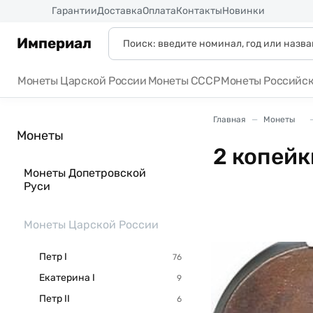
Россия
Гарантии
Доставка
Оплата
Контакты
Новинки
Империал
Монеты Царской России
Монеты СССР
Монеты Российс
Главная
Монеты
Монеты
2 копейк
Монеты Допетровской
Руси
Монеты Царской России
Петр I
Екатерина I
Петр II