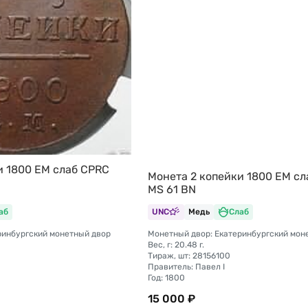
и 1800 ЕМ слаб CPRC
Монета 2 копейки 1800 ЕМ с
MS 61 BN
аб
UNC
Медь
Слаб
ринбургский монетный двор
Монетный двор: Екатеринбургский мон
Вес, г: 20.48 г.
Тираж, шт: 28156100
Правитель: Павел I
Год: 1800
15 000 ₽