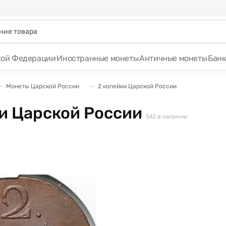
кой Федерации
Иностранные монеты
Античные монеты
Бан
Монеты Царской России
2 копейки Царской России
и Царской России
342
в наличии