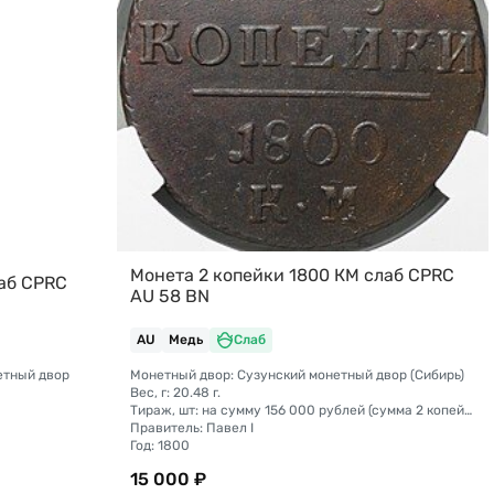
Монета 2 копейки 1800 КМ слаб CPRC
лаб CPRC
AU 58 BN
AU
Медь
Слаб
етный двор
Монетный двор: Сузунский монетный двор (Сибирь)
Вес, г: 20.48 г.
Тираж, шт: на сумму 156 000 рублей (сумма 2 копейки + 1 копейка + деньга + полушка).
Правитель: Павел I
Год: 1800
15 000 ₽