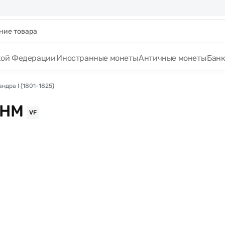
кой Федерации
Иностранные монеты
Античные монеты
Бан
ндра I (1801-1825)
 НМ
VF