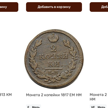
зину
Добавить
в
корзину
Доб
813 КМ
Монета 2
Монета 2 копейки 1817 ЕМ НМ
НМ
F
Медь
VF
Медь