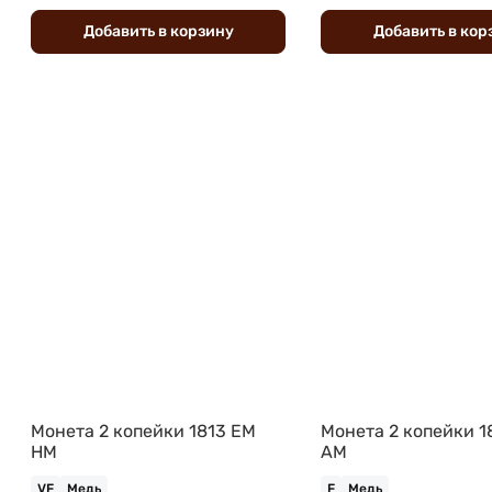
Добавить
в
корзину
Добавить
в
кор
Монета 2 копейки 1813 ЕМ
Монета 2 копейки 1
НМ
АМ
VF
Медь
F
Медь