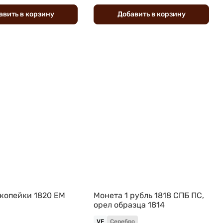
авить
в
корзину
Добавить
в
корзину
 копейки 1820 ЕМ
Монета 1 рубль 1818 СПБ ПС,
орел образца 1814
VF
Серебро