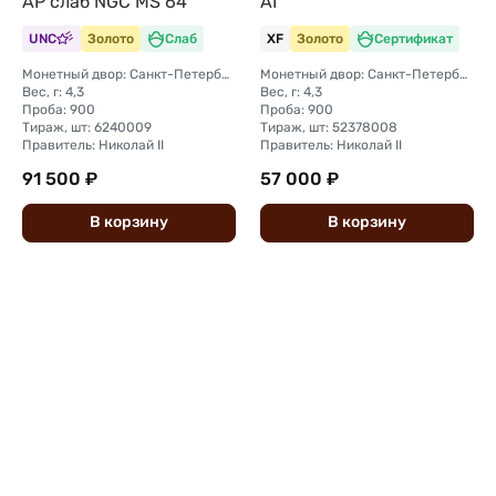
АР слаб NGC MS 64
АГ
UNC
Золото
Слаб
XF
Золото
Сертификат
Монетный двор: Санкт-Петербургский монетный двор
Монетный двор: Санкт-Петербургский монетный двор
Вес, г: 4,3
Вес, г: 4,3
Проба: 900
Проба: 900
Тираж, шт: 6240009
Тираж, шт: 52378008
Правитель: Николай II
Правитель: Николай II
91 500 ₽
57 000 ₽
В
корзину
В
корзину