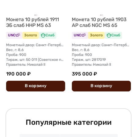
Монета 10 рублей 1911
Монета 10 рублей 1903
ЭБ слаб ННР MS 63
АР слаб NGC MS 65
UNC
Золото
Слаб
UNC
Золото
Слаб
Монетный двор: Санкт-Петербургский монетный двор
Монетный двор: Санкт-Петербургский монетный двор
Вес, г: 8,6
Вес, г: 8,6
Проба: 900
Проба: 900
Тираж, шт: 50 011 (Советское правительство с декабря 1925 г. по март 1926 г. отчеканило 2 011 000 10-ти рублевого достоинства царского образца, предположительно штемпелями 1911 г.)
Тираж, шт: 2817019
Правитель: Николай II
Правитель: Николай II
190 000 ₽
395 000 ₽
В
корзину
В
корзину
Популярные категории