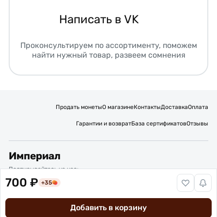
Написать в VK
Проконсультируем по ассортименту, поможем
найти нужный товар, развеем сомнения
Продать монеты
О магазине
Контакты
Доставка
Оплата
Гарантии и возврат
База сертификатов
Отзывы
Империал
Подписывайтесь на нас:
700 ₽
+35
Вакансии
Публичная оферта
Политика обработки персональных данных
Карта сайта
Добавить в корзину
© 2016 – 2026 ИП Титов Александр Михайлович