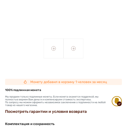
+
+
Монету добавил в корзину 1 человек за месяц
100% подлинная монета
Мы продаем только подлинные монеты. Если монета окажется подделкой, мы
полностью вернем Вам деньги и компенсируем стоимость экспертизы.
По запросу мы можем оформить независимое заключение о подлинности на любой
товар из нашего магазина.
Посмотреть гарантии и условия возврата
Комплектация и сохранность