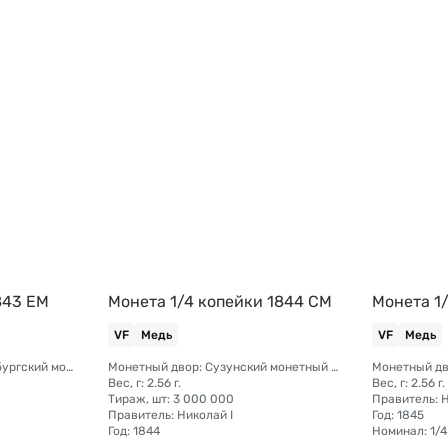
843 ЕМ
Монета 1/4 копейки 1844 СМ
Монета 1
VF
Медь
VF
Медь
Монетный двор: Екатеринбургский монетный двор
Монетный двор: Сузунский монетный двор (Сибирь)
Вес, г: 2.56 г.
Вес, г: 2.56 г.
Тираж, шт: 3 000 000
Правитель: Н
Правитель: Николай I
Год: 1845
Год: 1844
Номинал: 1/4