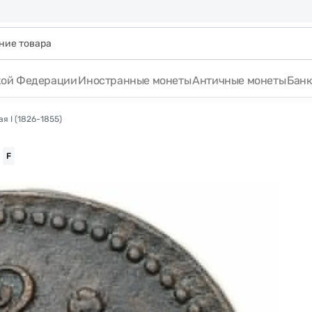
кой Федерации
Иностранные монеты
Античные монеты
Бан
я I (1826-1855)
F