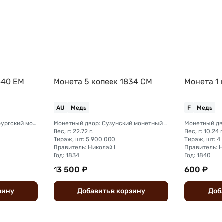
840 ЕМ
Монета 5 копеек 1834 СМ
Монета 1
AU
Медь
F
Медь
Монетный двор: Екатеринбургский монетный двор
Монетный двор: Сузунский монетный двор (Сибирь)
Вес, г: 22.72 г.
Вес, г: 10.24 г
Тираж, шт: 5 900 000
Тираж, шт: 4
Правитель: Николай I
Правитель: Н
Год: 1834
Год: 1840
13 500 ₽
600 ₽
зину
Добавить
в
корзину
Доб