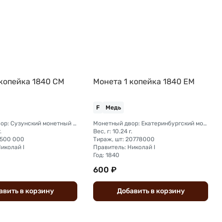
 копейка 1840 СМ
Монета 1 копейка 1840 ЕМ
F
Медь
Монетный двор: Сузунский монетный двор (Сибирь)
Монетный двор: Екатеринбургский монетный двор
.
Вес, г: 10.24 г.
 500 000
Тираж, шт: 20778000
иколай I
Правитель: Николай I
Год: 1840
600 ₽
авить
в
корзину
Добавить
в
корзину