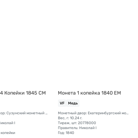
/4 Копейки 1845 СМ
Монета 1 копейка 1840 ЕМ
VF
Медь
Монетный двор: Сузунский монетный двор (Сибирь)
Монетный двор: Екатеринбургский монетный двор
Вес, г: 10.24 г.
иколай I
Тираж, шт: 20778000
Правитель: Николай I
 копейки
Год: 1840