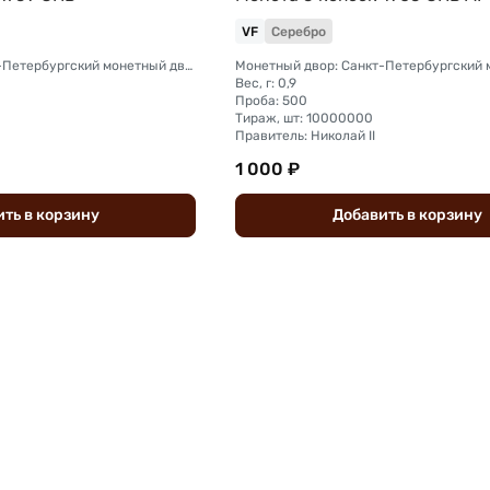
VF
Серебро
Монетный двор: Санкт-Петербургский монетный двор
Вес, г: 0,9
Проба: 500
Тираж, шт: 10000000
Правитель: Николай II
1 000 ₽
ить
в
корзину
Добавить
в
корзину