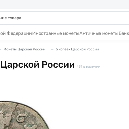
кой Федерации
Иностранные монеты
Античные монеты
Бан
Монеты Царской России
5 копеек Царской России
 Царской России
437
в наличии