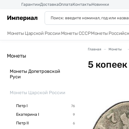
Россия
Гарантии
Доставка
Оплата
Контакты
Новинки
Империал
Монеты Царской России
Монеты СССР
Монеты Российс
Главная
Монеты
Монеты
5 копеек
Монеты Допетровской
Руси
Монеты Царской России
Петр I
Екатерина I
Петр II