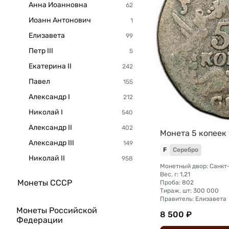
Анна Иоанновна
Иоанн Антонович
Елизавета
Петр III
Екатерина II
Павел
Александр I
Николай I
Александр II
Монета 5 копеек 
Александр III
F
Серебро
Николай II
Вес, г: 1,21
Монеты СССР
Проба: 802
Тираж, шт: 300 000
Правитель: Елизавета
Монеты Российской
8 500 ₽
Федерации