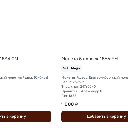
 1834 СМ
Монета 5 копеек 1866 ЕМ
VG
Медь
ский монетный двор (Сибирь)
Монетный двор: Екатеринбургский мон
Вес, г: 25.59 г.
Тираж, шт: 24767040
Правитель: Александр II
Год: 1866
1 000 ₽
ить
в
корзину
Добавить
в
корзину