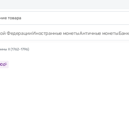
кой Федерации
Иностранные монеты
Античные монеты
Бан
ны II (1762-1796)
NC