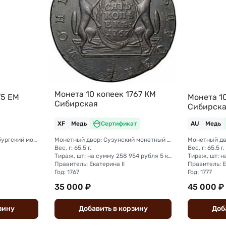
Монета 10 копеек 1767 КМ
75 ЕМ
Монета 10
Сибирская
Сибирск
XF
Медь
Сертификат
AU
Медь
Монетный двор: Екатеринбургский монетный двор
Монетный двор: Сузунский монетный двор (Сибирь)
Вес, г: 65.5 г.
Вес, г: 65.5 г.
Тираж, шт: на сумму 258 954 рубля 5 копеек (сумма 10 копеек + 5 копеек +2 копейки + 1 копейка + денга + полушка)
Правитель: Екатерина II
Правитель: Е
Год: 1767
Год: 1777
35 000 ₽
45 000 ₽
зину
Добавить
в
корзину
Доб