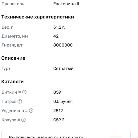
Правитель
Екатерина II 
Технические характеристики
Вес, г
51.2 г. 
Диаметр, мм
42 
Тираж, шт
8000000 
Описание
Гурт
Сетчатый 
Каталоги
Биткин #
859 
Петров
0,5 рубля 
Уздеников #
2812 
Краузе #
C59.2 
Вы получите именно то, что видите