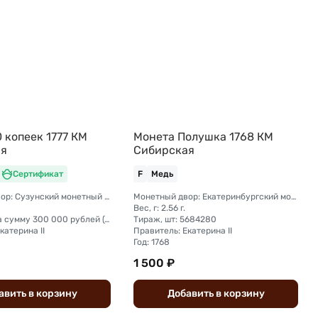
 копеек 1777 КМ
Монета Полушка 1768 КМ
ая
Сибирская
Сертификат
F
Медь
Монетный двор: Сузунский монетный двор (Сибирь)
Монетный двор: Екатеринбургский монетный двор
Вес, г: 2.56 г.
Тираж, шт: на сумму 300 000 рублей (сумма 10 копеек + 5 копеек +2 копейки + 1 копейка + денга + полушка)
Тираж, шт: 5684280
катерина II
Правитель: Екатерина II
Год: 1768
1 500 ₽
авить
в
корзину
Добавить
в
корзину