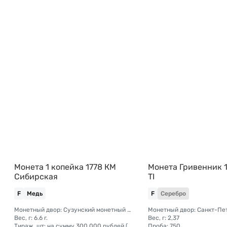
Монета 1 копейка 1778 КМ
Монета Гривенник 1
Сибирская
TI
F
Медь
F
Серебро
Монетный двор: Сузунский монетный двор (Сибирь)
Вес, г: 6.6 г.
Вес, г: 2,37
Тираж, шт: на сумму 300 000 рублей (сумма 10 копеек + 5 копеек +2 копейки + 1 копейка + денга + полушка)
Проба: 750