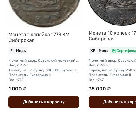
Монета 10 копеек 1
Монета 1 копейка 1778 КМ
Сибирская
Сибирская
F
Медь
XF
Медь
Сертифика
Монетный двор: Сузунский монетный двор (Сибирь)
Вес, г: 6.6 г.
Вес, г: 65.5 г.
Тираж, шт: на сумму 300 000 рублей (сумма 10 копеек + 5 копеек +2 копейки + 1 копейка + денга + полушка)
Правитель: Екатерина II
Правитель: Екатерина II
Год: 1778
Год: 1767
1 000 ₽
35 000 ₽
Добавить
в
корзину
Добавить
в
кор