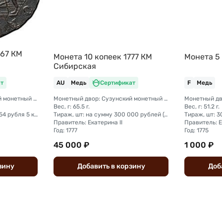
767 КМ
Монета 10 копеек 1777 КМ
Монета 5 
Сибирская
т
AU
Медь
Сертификат
F
Медь
Монетный двор: Сузунский монетный двор (Сибирь)
Монетный двор: Сузунский монетный двор (Сибирь)
Вес, г: 65.5 г.
Вес, г: 51.2 г.
Тираж, шт: на сумму 258 954 рубля 5 копеек (сумма 10 копеек + 5 копеек +2 копейки + 1 копейка + денга + полушка)
Тираж, шт: на сумму 300 000 рублей (сумма 10 копеек + 5 копеек +2 копейки + 1 копейка + денга + полушка)
Тираж, шт: 
Правитель: Екатерина II
Правитель: Е
Год: 1777
Год: 1775
45 000 ₽
1 000 ₽
зину
Добавить
в
корзину
Доб