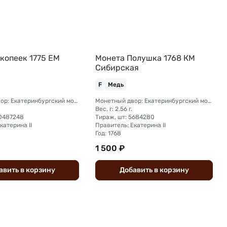
копеек 1775 ЕМ
Монета Полушка 1768 КМ
Сибирская
F
Медь
Монетный двор: Екатеринбургский монетный двор
Монетный двор: Екатеринбургский монетный двор
Вес, г: 2.56 г.
30487248
Тираж, шт: 5684280
катерина II
Правитель: Екатерина II
Год: 1768
1 500 ₽
авить
в
корзину
Добавить
в
корзину