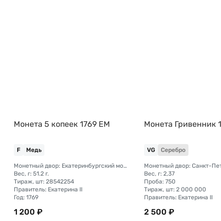
Монета 5 копеек 1769 ЕМ
Монета Гривенник 
F
Медь
VG
Серебро
Монетный двор: Екатеринбургский монетный двор
Вес, г: 51.2 г.
Вес, г: 2,37
Тираж, шт: 28542254
Проба: 750
Правитель: Екатерина II
Тираж, шт: 2 000 000
Год: 1769
Правитель: Екатерина II
1 200 ₽
2 500 ₽