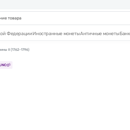
кой Федерации
Иностранные монеты
Античные монеты
Бан
ны II (1762-1796)
UNC