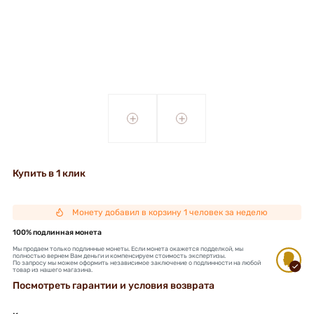
+
+
Купить в 1 клик
Монету добавил в корзину 1 человек за неделю
100% подлинная монета
Мы продаем только подлинные монеты. Если монета окажется подделкой, мы
полностью вернем Вам деньги и компенсируем стоимость экспертизы.
По запросу мы можем оформить независимое заключение о подлинности на любой
товар из нашего магазина.
Посмотреть гарантии и условия возврата