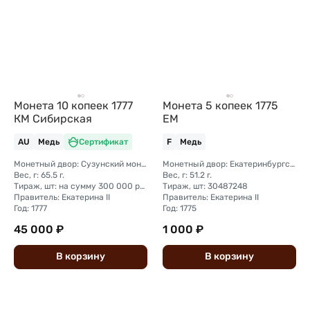
Монета 10 копеек 1777
Монета 5 копеек 1775
КМ Сибирская
ЕМ
AU
Медь
Сертификат
F
Медь
Монетный двор: Сузунский монетный двор (Сибирь)
Монетный двор: Екатеринбургский монетный двор
Вес, г: 65.5 г.
Вес, г: 51.2 г.
Тираж, шт: на сумму 300 000 рублей (сумма 10 копеек + 5 копеек +2 копейки + 1 копейка + денга + полушка)
Тираж, шт: 30487248
Правитель: Екатерина II
Правитель: Екатерина II
Год: 1777
Год: 1775
45 000 ₽
1 000 ₽
В
корзину
В
корзину